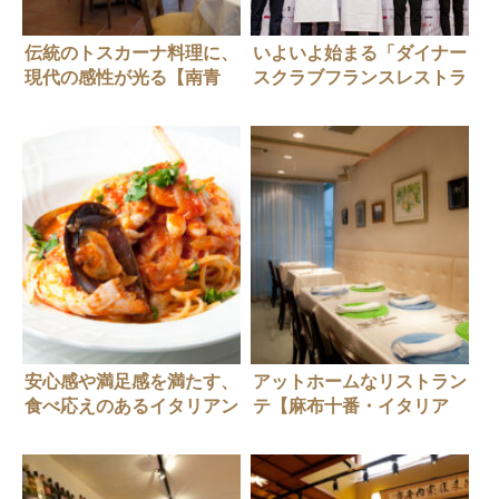
伝統のトスカーナ料理に、
いよいよ始まる「ダイナー
現代の感性が光る【南青
スクラブフランスレストラ
山・イタリアン】
ンウィーク2022」プレス
Ristorante-Enoteca Riva
発表会が開催される
degli Etruschi（リストラ
ンテ・エノテカ リヴァ デ
リ エトゥルスキ）
安心感や満足感を満たす、
アットホームなリストラン
食べ応えのあるイタリアン
テ【麻布十番・イタリア
【人形町】リストランテ
ン】Ristrante La
アル ポンテ
Brianza（リストランテ
ラ・ブリアンツァ）