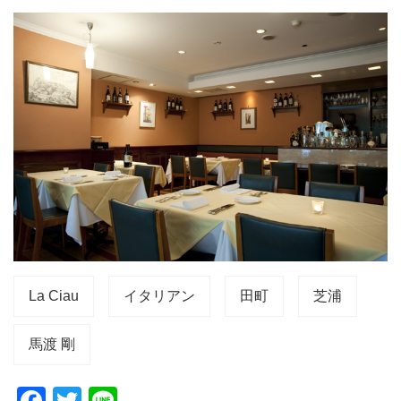
La Ciau
イタリアン
田町
芝浦
馬渡 剛
F
T
Li