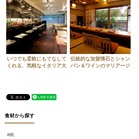
いつでも柔軟にもてなして
伝統的な加賀懐石とシャン
くれる、気軽なイタリア大
パン＆ワインのマリアージ
衆食堂【六本木・イタリア
ュを楽しむ贅沢【神楽坂・
ン】OSTERIA TOTTO（オ
和食】加賀生麩割烹 神楽
ステリア・トット）
坂 前田
食材から探す
#肉