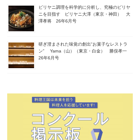
ビリヤニ調理を科学的に分析し、究極のビリヤ
ニを目指す ビリヤニ大澤（東京・神田） 大
澤孝将 26年6月号
研ぎ澄まされた味覚の創出“お菓子なレストラ
ン” Yama（山）（東京・白金） 勝俣孝一
26年6月号