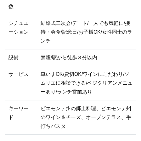
数
シチュエ
結婚式二次会/デート/一人でも気軽に/接
ーション
待・会食/記念日/お子様OK/女性同士のラ
ンチ
設備
禁煙/駅から徒歩３分以内
サービス
車いすOK/貸切OK/ワインにこだわり/ソ
ムリエに相談できる/ベジタリアンメニュ
ーあり/ランチ営業あり
キーワー
ピエモンテ州の郷土料理、ピエモンテ州
ド
のワイン＆チーズ、オープンテラス、手
打ちパスタ