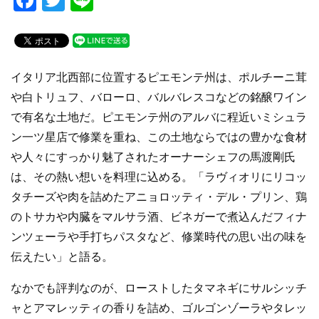
a
wi
n
c
tt
e
e
er
イタリア北西部に位置するピエモンテ州は、ポルチーニ茸
b
や白トリュフ、バローロ、バルバレスコなどの銘醸ワイン
o
で有名な土地だ。ピエモンテ州のアルバに程近いミシュラ
o
ン一ツ星店で修業を重ね、この土地ならではの豊かな食材
k
や人々にすっかり魅了されたオーナーシェフの馬渡剛氏
は、その熱い想いを料理に込める。「ラヴィオリにリコッ
タチーズや肉を詰めたアニョロッティ・デル・プリン、鶏
のトサカや内臓をマルサラ酒、ビネガーで煮込んだフィナ
ンツェーラや手打ちパスタなど、修業時代の思い出の味を
伝えたい」と語る。
なかでも評判なのが、ローストしたタマネギにサルシッチ
ャとアマレッティの香りを詰め、ゴルゴンゾーラやタレッ