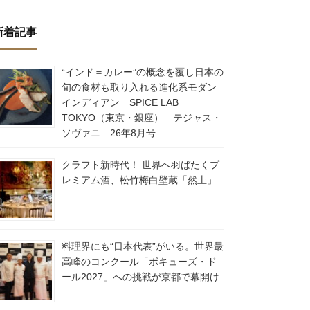
新着記事
“インド＝カレー”の概念を覆し日本の
旬の食材も取り入れる進化系モダン
インディアン SPICE LAB
TOKYO（東京・銀座） テジャス・
ソヴァニ 26年8月号
クラフト新時代！ 世界へ羽ばたくプ
レミアム酒、松竹梅白壁蔵「然土」
料理界にも“日本代表”がいる。世界最
高峰のコンクール「ボキューズ・ド
ール2027」への挑戦が京都で幕開け