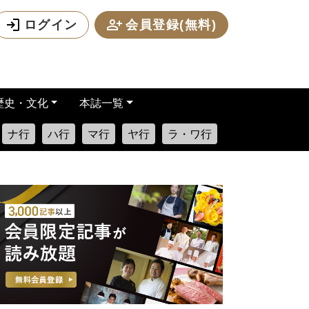
ログイン
会員登録(無料)
歴史・文化
本誌一覧
ナ行
ハ行
マ行
ヤ行
ラ・ワ行