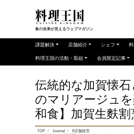
食の未来が見えるウェブマガジン
課題解決
店舗紹介
シェフ
料
料理王国の活動・取組
会員限定記事
伝統的な加賀懐石
のマリアージュを
和食】加賀生麩割烹
TOP
Journal
#店舗経営