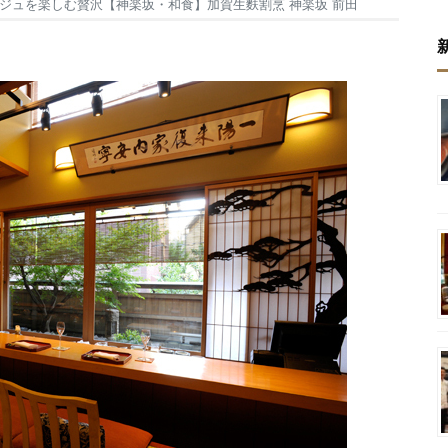
ジュを楽しむ贅沢【神楽坂・和食】加賀生麩割烹 神楽坂 前田