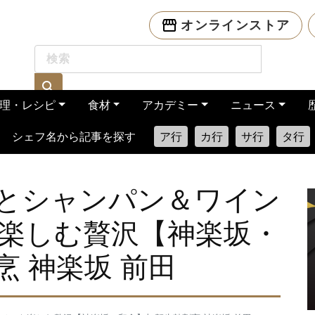
オンラインストア
理・レシピ
食材
アカデミー
ニュース
シェフ名から記事を探す
ア行
カ行
サ行
タ行
とシャンパン＆ワイン
楽しむ贅沢【神楽坂・
 神楽坂 前田