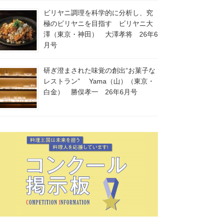
ビリヤニ調理を科学的に分析し、究
極のビリヤニを目指す ビリヤニ大
澤（東京・神田） 大澤孝将 26年6
月号
研ぎ澄まされた味覚の創出“お菓子な
レストラン” Yama（山）（東京・
白金） 勝俣孝一 26年6月号