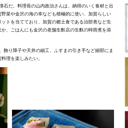
懐石だ。料理長の山内政治さんは、納得のいく食材と出
賀野菜や金沢の海の幸なども積極的に使い、加賀らしい
ポットを当てており、加賀の郷土食である治部煮など生
ほか、ごはんにも金沢の老舗生麩店の生麩の時雨煮を添
。飾り障子や天井の細工、ふすまの引き手など細部にま
賀料理を楽しみたい。