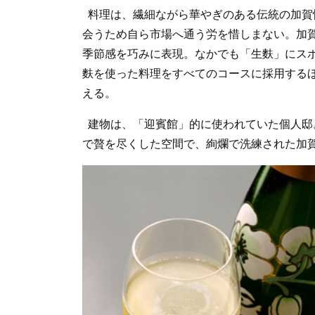
料理は、繊細ながら華やぎのある伝統の加賀
会うため自ら市場へ通う労を惜しまない。加
季節感を巧みに表現。なかでも「生麩」にス
麩を使った料理をすべてのコースに採用する
える。
建物は、「迎賓館」的に使われていた個人邸
で贅を尽くした空間で、絢爛で洗練された加