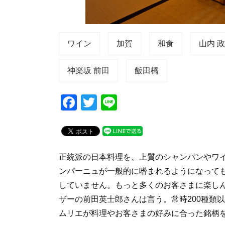
ワイン
加賀
和食
山内 
神楽坂 前田
飯田橋
F
T
Li
a
wi
n
c
tt
e
e
er
正統派の日本料理を、上質のシャンパンやワイ
b
ンパーニュが一般的に嗜まれるようになって
o
していません。もっと多くのお客さまに楽し
o
ザーの前田英士郎さんは言う。常時200種類
k
ムリエが料理やお客さまの好みに合った銘柄