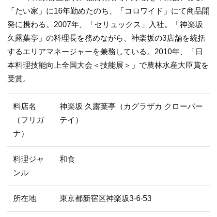
「たい家」に16年勤めたのち、「コロワイド」にて商品開
発に携わる。2007年、「セリュックス」入社。「神楽坂
久露葉亭」の料理長を務めながら、神楽坂の3店舗を統括
するエリアマネージャーを兼務している。2010年、「日
本料理技能向上全国大会＜技能展＞」で農林水産大臣賞を
受賞。
料店名
神楽坂 久露葉亭（カグラザカ クローバー
（フリガ
テイ）
ナ）
料理ジャ
和食
ンル
所在地
東京都新宿区神楽坂3-6-53