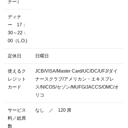
ナー）
ディナ
ー 17：
30～22：
00（L.O.)
定休日
日曜日
使えるク
JCB/VISA/Master Card/UC/DC/UFJ/ダイ
レジット
ナースクラブ/アメリカン・エキスプレ
カード
ス/NICOS/セゾン/MUFG/JACCS/OMC/オ
リコ
サービス
なし ／ 120 席
料／総席
数