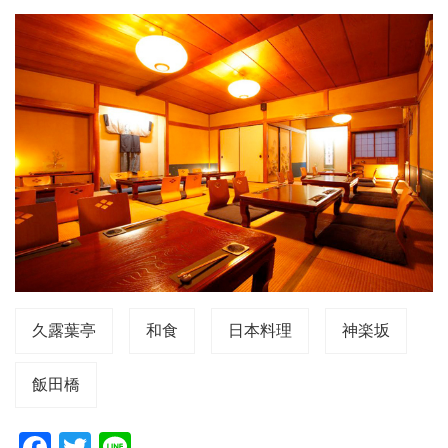
久露葉亭
和食
日本料理
神楽坂
飯田橋
F
T
Li