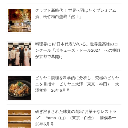
クラフト新時代！ 世界へ羽ばたくプレミアム
酒、松竹梅白壁蔵「然土」
料理界にも“日本代表”がいる。世界最高峰のコ
ンクール「ボキューズ・ドール2027」への挑戦
が京都で幕開け
ビリヤニ調理を科学的に分析し、究極のビリヤ
ニを目指す ビリヤニ大澤（東京・神田） 大
澤孝将 26年6月号
研ぎ澄まされた味覚の創出“お菓子なレストラ
ン” Yama（山）（東京・白金） 勝俣孝一
26年6月号