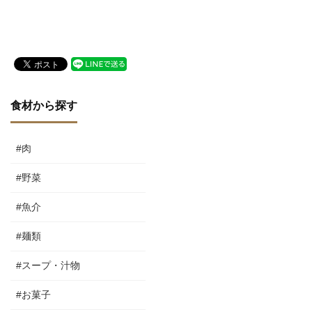
新中）
（随時更新中）
食材から探す
#肉
#野菜
#魚介
#麺類
#スープ・汁物
#お菓子