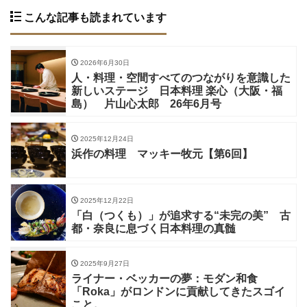
こんな記事も読まれています
2026年6月30日
人・料理・空間すべてのつながりを意識した
新しいステージ 日本料理 楽心（大阪・福
島） 片山心太郎 26年6月号
2025年12月24日
浜作の料理 マッキー牧元【第6回】
2025年12月22日
「白（つくも）」が追求する“未完の美” 古
都・奈良に息づく日本料理の真髄
2025年9月27日
ライナー・ベッカーの夢：モダン和食
「Roka」がロンドンに貢献してきたスゴイ
こと。