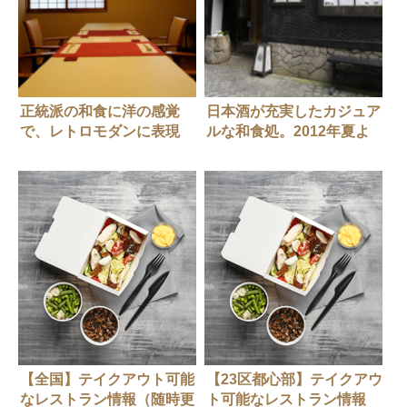
正統派の和食に洋の感覚
日本酒が充実したカジュア
で、レトロモダンに表現
ルな和食処。2012年夏よ
【飯田橋・和食】神楽坂
り、さくら肉メニューも登
和らく（旧店名：和楽）
場【飯田橋・和食】神楽坂
おいしんぼ
【全国】テイクアウト可能
【23区都心部】テイクアウ
なレストラン情報（随時更
ト可能なレストラン情報