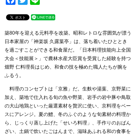
a
wi
n
c
tt
e
e
er
築80年を迎える元料亭を改築。昭和レトロな雰囲気が漂う
b
日本家屋の「神楽坂 久露葉亭」は、落ち着いたひととき
o
を過ごすことができる和食屋だ。「日本料理技能向上全国
o
大会＜技能展＞」で農林水産大臣賞を受賞した経験を持つ
k
畑野 仁料理長はじめ、和食の技を極めた職人たちが腕を
ふるう。
料理のコンセプトは「京雅」だ。生麩や湯葉、京野菜に
加え、築地で仕入れる旬の魚や野菜、岩手の岩中豚や鳥取
の大山地鶏といった厳選素材を贅沢に使い、京料理をベー
スにアレンジ。夏の鱧、冬のふぐのような旬素材の料理か
ら、じっくり蒸し上げた「せいろ料理」、手作りのおばん
ざい、土鍋で炊いたごはんまで、滋味あふれる和の食事を