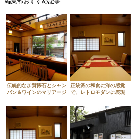
編集部おすすめ記事
伝統的な加賀懐石とシャン
正統派の和食に洋の感覚
パン＆ワインのマリアージ
で、レトロモダンに表現
ュを楽しむ贅沢【神楽坂・
【飯田橋・和食】神楽坂
和食】加賀生麩割烹 神楽
和らく（旧店名：和楽）
坂 前田