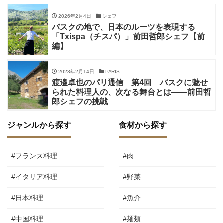
2026年2月4日
シェフ
バスクの地で、日本のルーツを表現する
「Txispa（チスパ）」前田哲郎シェフ【前
編】
2023年2月14日
PARIS
渡邉卓也のパリ通信 第4回 バスクに魅せ
られた料理人の、次なる舞台とは——前田哲
郎シェフの挑戦
ジャンルから探す
食材から探す
#フランス料理
#肉
#イタリア料理
#野菜
#日本料理
#魚介
#中国料理
#麺類