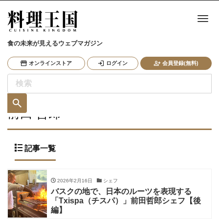
ナ
食の未来が見えるウェブマガジン
オンラインストア
ログイン
会員登録(無料)
前田 哲郎
記事一覧
2026年2月16日
シェフ
バスクの地で、日本のルーツを表現する
「Txispa（チスパ）」前田哲郎シェフ【後
編】