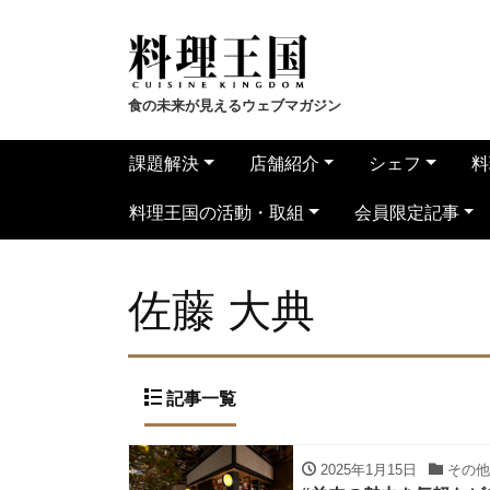
食の未来が見えるウェブマガジン
課題解決
店舗紹介
シェフ
料
料理王国の活動・取組
会員限定記事
佐藤 大典
記事一覧
2025年1月15日
その他