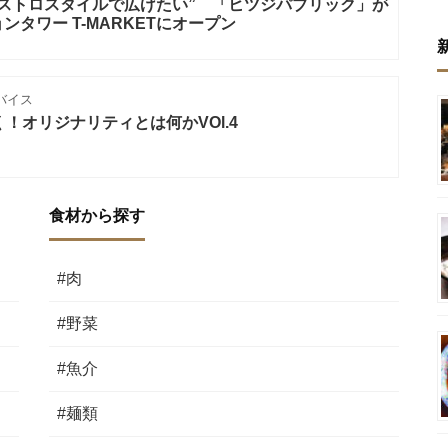
ストロスタイルで広げたい” 「ヒツジパブリック」が
タワー T-MARKETにオープン
バイス
！オリジナリティとは何かVOl.4
食材から探す
#肉
#野菜
#魚介
#麺類