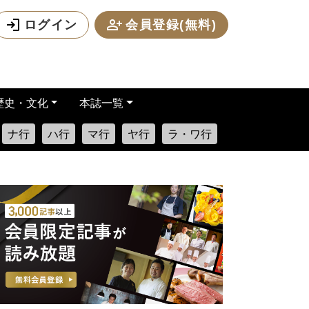
ログイン
会員登録(無料)
歴史・文化
本誌一覧
ナ行
ハ行
マ行
ヤ行
ラ・ワ行