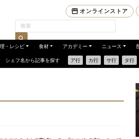
オンラインストア
理・レシピ
食材
アカデミー
ニュース
シェフ名から記事を探す
ア行
カ行
サ行
タ行