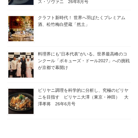
ス・ソヴァニ 26年8月号
クラフト新時代！ 世界へ羽ばたくプレミアム
酒、松竹梅白壁蔵「然土」
料理界にも“日本代表”がいる。世界最高峰のコ
ンクール「ボキューズ・ドール2027」への挑戦
が京都で幕開け
ビリヤニ調理を科学的に分析し、究極のビリヤ
ニを目指す ビリヤニ大澤（東京・神田） 大
澤孝将 26年6月号