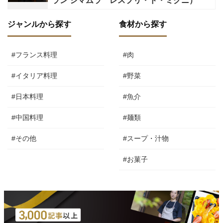
ラン シマムラ レスプリ・ド・ミクニ）
ジャンルから探す
食材から探す
#フランス料理
#肉
#イタリア料理
#野菜
#日本料理
#魚介
#中国料理
#麺類
#その他
#スープ・汁物
#お菓子