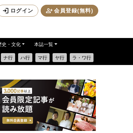
ログイン
会員登録(無料)
歴史・文化
本誌一覧
ナ行
ハ行
マ行
ヤ行
ラ・ワ行