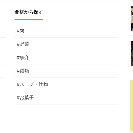
食材から探す
#肉
#野菜
#魚介
#麺類
#スープ・汁物
#お菓子