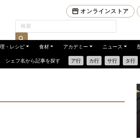
オンラインストア
理・レシピ
食材
アカデミー
ニュース
シェフ名から記事を探す
ア行
カ行
サ行
タ行