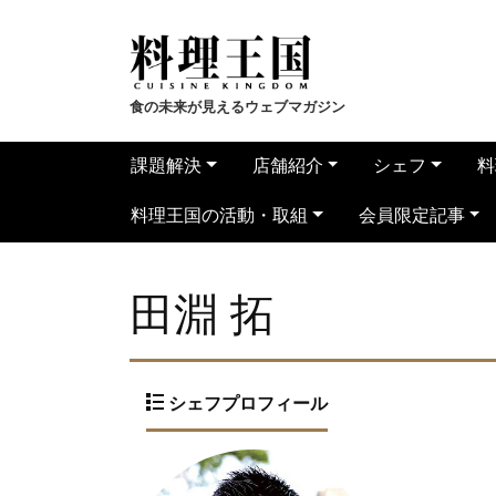
食の未来が見えるウェブマガジン
課題解決
店舗紹介
シェフ
料
料理王国の活動・取組
会員限定記事
田淵 拓
シェフプロフィール