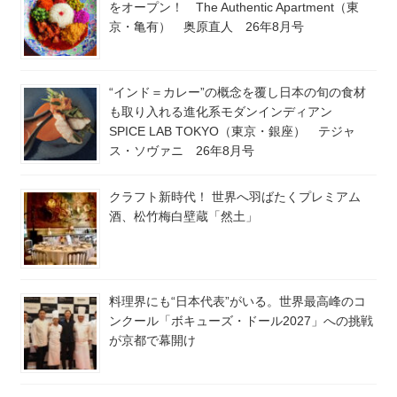
をオープン！ The Authentic Apartment（東
京・亀有） 奥原直人 26年8月号
“インド＝カレー”の概念を覆し日本の旬の食材
も取り入れる進化系モダンインディアン
SPICE LAB TOKYO（東京・銀座） テジャ
ス・ソヴァニ 26年8月号
クラフト新時代！ 世界へ羽ばたくプレミアム
酒、松竹梅白壁蔵「然土」
料理界にも“日本代表”がいる。世界最高峰のコ
ンクール「ボキューズ・ドール2027」への挑戦
が京都で幕開け