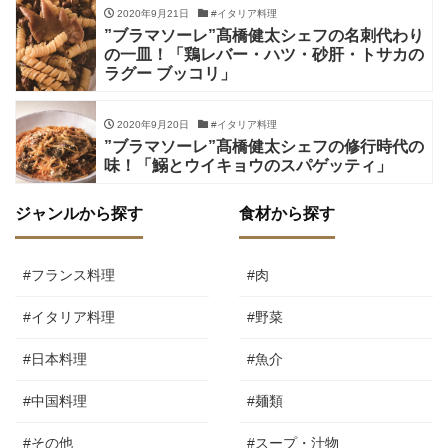
2020年9月21日
#イタリア料理
”ブラマソーレ”髙橋健太シェフの名刺代わり
の一皿！「鶏レバー・ハツ・砂肝・トサカの
ラグー ブッコリ」
2020年9月20日
#イタリア料理
”ブラマソーレ”髙橋健太シェフの修行時代の
味！「鰯とウイキョウのスパゲッティ」
ジャンルから探す
食材から探す
#フランス料理
#肉
#イタリア料理
#野菜
#日本料理
#魚介
#中国料理
#麺類
#その他
#スープ・汁物