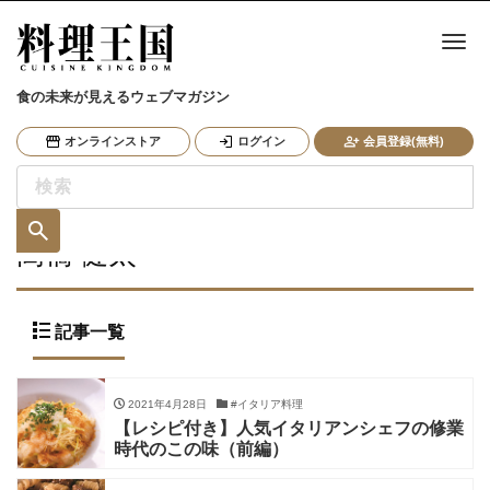
ナ
食の未来が見えるウェブマガジン
オンラインストア
ログイン
会員登録(無料)
髙橋 健太
記事一覧
2021年4月28日
#イタリア料理
【レシピ付き】人気イタリアンシェフの修業
時代のこの味（前編）