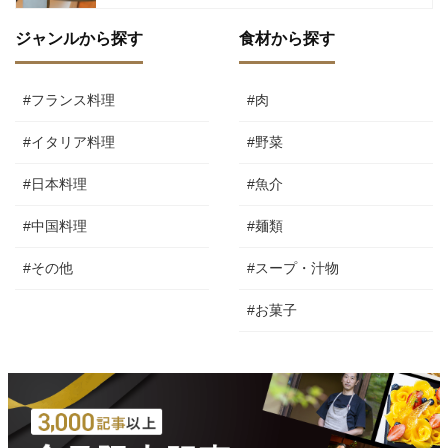
ジャンルから探す
食材から探す
#フランス料理
#肉
#イタリア料理
#野菜
#日本料理
#魚介
#中国料理
#麺類
#その他
#スープ・汁物
#お菓子