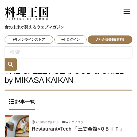
ナ
食の未来が見えるウェブマガジン
オンラインストア
ログイン
会員登録(無料)
THE GALLEY SEAFOOD & GRILL
by MIKASA KAIKAN
記事一覧
2020年12月25日
#テクノロジー
Restaurant×Tech 「三笠会館×ＱＢＩＴ」