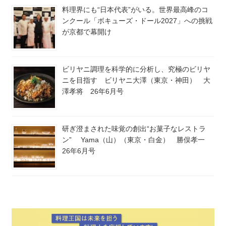
料理界にも“日本代表”がいる。世界最高峰のコ
ンクール「ボキューズ・ドール2027」への挑戦
が京都で幕開け
ビリヤニ調理を科学的に分析し、究極のビリヤ
ニを目指す ビリヤニ大澤（東京・神田） 大
澤孝将 26年6月号
研ぎ澄まされた味覚の創出“お菓子なレストラ
ン” Yama（山）（東京・白金） 勝俣孝一
26年6月号