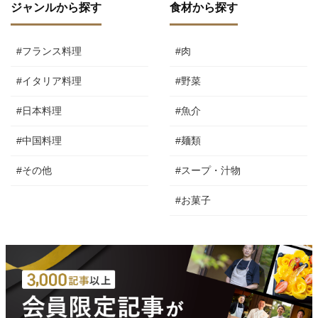
ジャンルから探す
食材から探す
#フランス料理
#肉
#イタリア料理
#野菜
#日本料理
#魚介
#中国料理
#麺類
#その他
#スープ・汁物
#お菓子