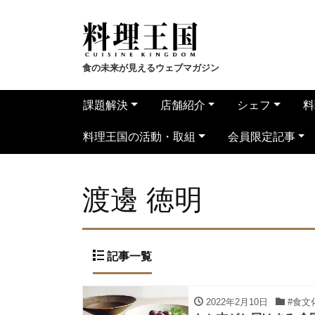
食の未来が見えるウェブマガジン
課題解決
店舗紹介
シェフ
料
料理王国の活動・取組
会員限定記事
渡邊 徳明
記事一覧
2022年2月10日
#食文