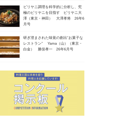
ビリヤニ調理を科学的に分析し、究
極のビリヤニを目指す ビリヤニ大
澤（東京・神田） 大澤孝将 26年6
月号
研ぎ澄まされた味覚の創出“お菓子な
レストラン” Yama（山）（東京・
白金） 勝俣孝一 26年6月号