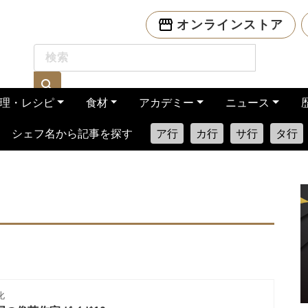
オンラインストア
理・レシピ
食材
アカデミー
ニュース
シェフ名から記事を探す
ア行
カ行
サ行
タ行
化