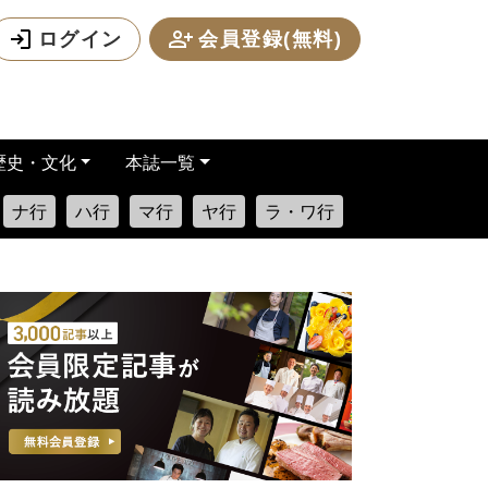
ログイン
会員登録(無料)
歴史・文化
本誌一覧
ナ行
ハ行
マ行
ヤ行
ラ・ワ行