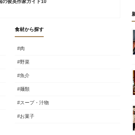
国の俊英作家ガイド10
食材から探す
#肉
#野菜
#魚介
#麺類
#スープ・汁物
#お菓子