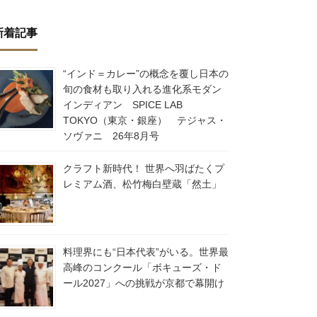
新着記事
“インド＝カレー”の概念を覆し日本の
旬の食材も取り入れる進化系モダン
インディアン SPICE LAB
TOKYO（東京・銀座） テジャス・
ソヴァニ 26年8月号
クラフト新時代！ 世界へ羽ばたくプ
レミアム酒、松竹梅白壁蔵「然土」
料理界にも“日本代表”がいる。世界最
高峰のコンクール「ボキューズ・ド
ール2027」への挑戦が京都で幕開け