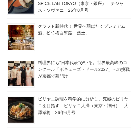
SPICE LAB TOKYO（東京・銀座） テジャ
ス・ソヴァニ 26年8月号
クラフト新時代！ 世界へ羽ばたくプレミアム
酒、松竹梅白壁蔵「然土」
料理界にも“日本代表”がいる。世界最高峰のコ
ンクール「ボキューズ・ドール2027」への挑戦
が京都で幕開け
ビリヤニ調理を科学的に分析し、究極のビリヤ
ニを目指す ビリヤニ大澤（東京・神田） 大
澤孝将 26年6月号