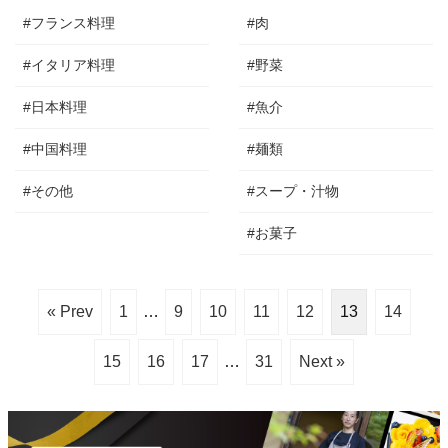
#フランス料理
#肉
#イタリア料理
#野菜
#日本料理
#魚介
#中国料理
#麺類
#その他
#スープ・汁物
#お菓子
« Prev
1
…
9
10
11
12
13
14
15
16
17
…
31
Next »