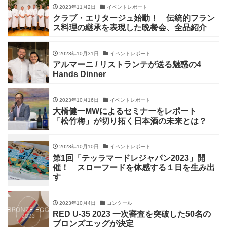
2023年11月2日
イベントレポート
クラブ・エリタージュ始動！ 伝統的フラン
ス料理の継承を表現した晩餐会、全品紹介
2023年10月31日
イベントレポート
アルマーニ / リストランテが送る魅惑の4
Hands Dinner
2023年10月16日
イベントレポート
大橋健一MWによるセミナーをレポート
「松竹梅」が切り拓く日本酒の未来とは？
2023年10月10日
イベントレポート
第1回「テッラマードレジャパン2023」開
催！ スローフードを体感する１日を生み出
す
2023年10月4日
コンクール
RED U-35 2023 一次審査を突破した50名の
ブロンズエッグが決定