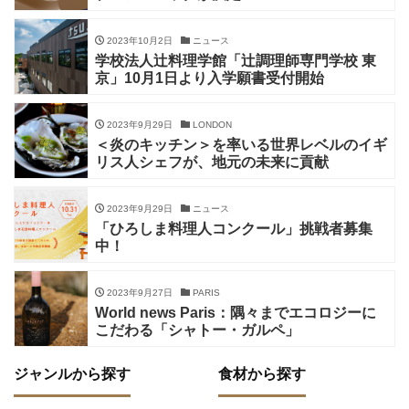
2023年10月2日
ニュース
学校法人辻料理学館「辻調理師専門学校 東
京」10月1日より入学願書受付開始
2023年9月29日
LONDON
＜炎のキッチン＞を率いる世界レベルのイギ
リス人シェフが、地元の未来に貢献
2023年9月29日
ニュース
「ひろしま料理人コンクール」挑戦者募集
中！
2023年9月27日
PARIS
World news Paris：隅々までエコロジーに
こだわる「シャトー・ガルペ」
ジャンルから探す
食材から探す