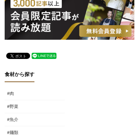
食材から探す
#肉
#野菜
#魚介
#麺類