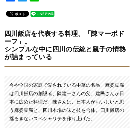
a
wi
n
c
tt
e
e
er
b
四川飯店を代表する料理、「陳マーボド
ーフ」。
o
シンプルな中に四川の伝統と親子の情熱
o
が詰まっている
k
今や全国の家庭で愛されている中華の名品、麻婆豆腐
は四川飯店の創設者、陳建一さんの父、建民さんが日
本に広めた料理だ。陳さんは、日本人がおいしいと思
う麻婆豆腐と、四川本場の味と技を合体。四川飯店の
揺るぎないスペシャリテを作り上げた。