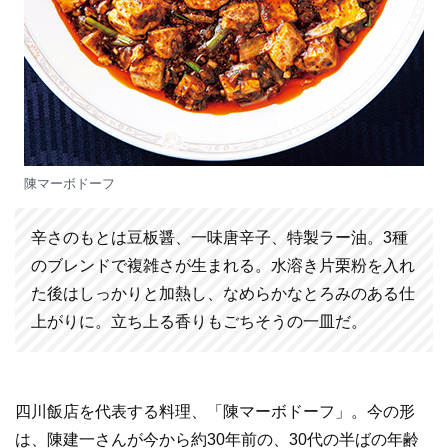
陳マーボドーフ
辛さのもとは豆板醤、一味唐辛子、特製ラー油。3種
のブレンドで複雑さが生まれる。水溶き片栗粉を入れ
た後はしっかりと加熱し、なめらかなとろみのある仕
上がりに。立ち上る香りもごちそうの一皿だ。
四川飯店を代表する料理、「陳マーボドーフ」。今の形
は、陳建一さんが今から約30年前の、30代の半ばの年齢