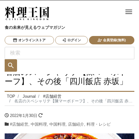
ナ
食の未来が見えるウェブマガジン
オンラインストア
ログイン
会員登録(無料)
名店のスペシャリテ【陳マーボド
ーフ】、その後「四川飯店 赤坂」
TOP
Journal
#店舗経営
名店のスペシャリテ【陳マーボドーフ】、その後「四川飯店 赤坂」
2022年1月30日
#店舗経営
,
中国料理
,
中国料理
,
店舗紹介
,
料理・レシピ