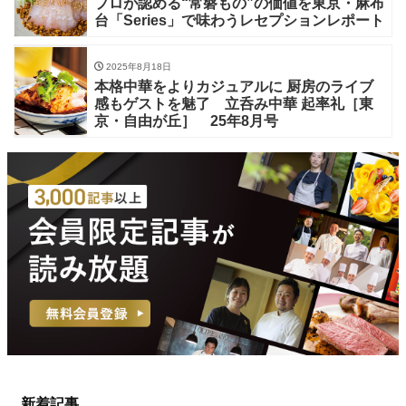
プロが認める“常磐もの”の価値を東京・麻布
台「Series」で味わうレセプションレポート
2025年8月18日
本格中華をよりカジュアルに 厨房のライブ
感もゲストを魅了 立呑み中華 起率礼［東
京・自由が丘］ 25年8月号
新着記事