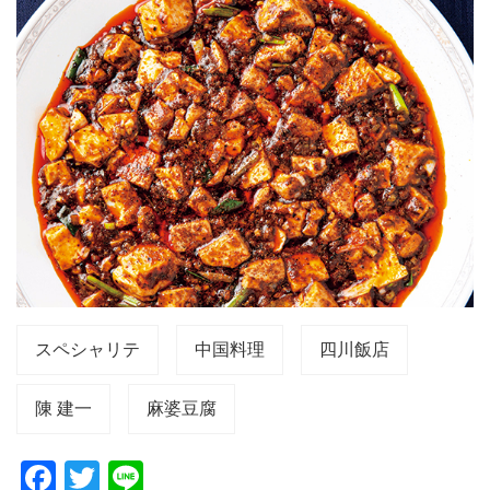
スペシャリテ
中国料理
四川飯店
陳 建一
麻婆豆腐
F
T
Li