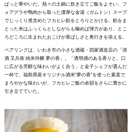
ぱっと華やいだ。熱々の土鍋に炊き立てご飯をよそい、フ
ォアグラや鴨肉から取った濃厚な金湯（ガムトン）スープ
でじっくり煮含めたフカヒレ餡をとろりとかける。餡をま
とった米はふっくらとしながらも噛めば弾力があり、とこ
ろどころに生まれたおこげが香ばしさと奥行きを添える。
ペアリングは、いわき市の小さな酒蔵・四家酒造店の「清
酒 又兵衛 純米吟醸 夢の香」。「透明感のある香りと、口
に広がる芳醇な味わいがよく合う」と金子シェフが選んだ
一杯で、福島県産オリジナル酒米“夢の香”を使った素直で
まろやかな味わいが、フカヒレご飯の余韻をさらに豊かに
引き立てていた。