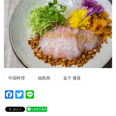
中国料理
福島県
金子 優貴
F
T
Li
a
wi
n
c
tt
e