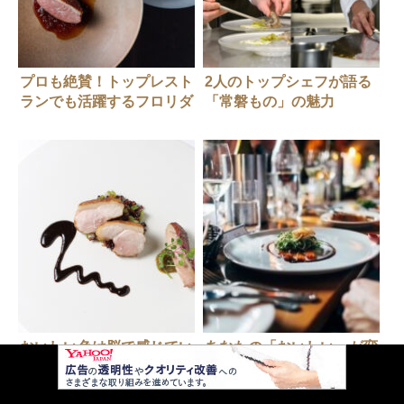
プロも絶賛！トップレスト
2人のトップシェフが語る
ランでも活躍するフロリダ
「常磐もの」の魅力
グレープフルーツ
おいしい色は脳で感じてい
あなたの「おいしい」が変
る
わる? つながり×ナレッジ×
デザインが示す、新しい働