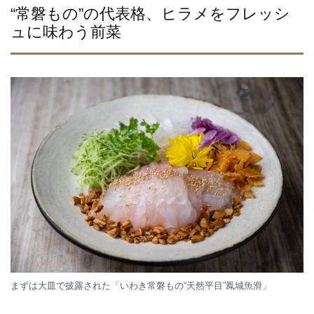
“常磐もの”の代表格、ヒラメをフレッシ
ュに味わう前菜
まずは大皿で披露された「いわき常磐もの“天然平目”鳳城魚滑」