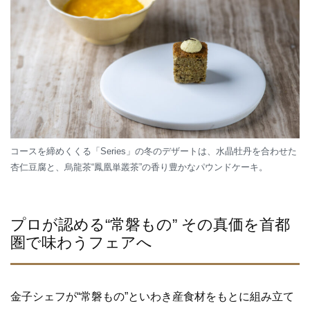
コースを締めくくる「Series」の冬のデザートは、水晶牡丹を合わせた
杏仁豆腐と、烏龍茶“鳳凰単叢茶”の香り豊かなパウンドケーキ。
プロが認める“常磐もの” その真価を首都
圏で味わうフェアへ
金子シェフが“常磐もの”といわき産食材をもとに組み立て