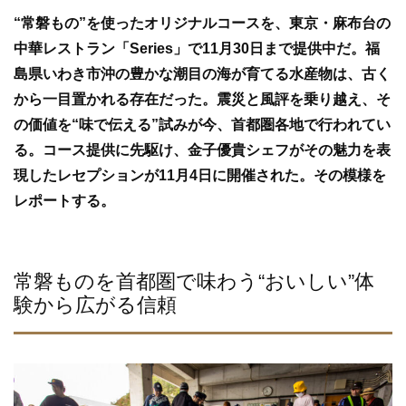
e
er
“常磐もの”を使ったオリジナルコースを、東京・麻布台の
b
中華レストラン「Series」で11月30日まで提供中だ。福
o
島県いわき市沖の豊かな潮目の海が育てる水産物は、古く
o
から一目置かれる存在だった。震災と風評を乗り越え、そ
k
の価値を“味で伝える”試みが今、首都圏各地で行われてい
る。コース提供に先駆け、金子優貴シェフがその魅力を表
現したレセプションが11月4日に開催された。その模様を
レポートする。
常磐ものを首都圏で味わう“おいしい”体
験から広がる信頼