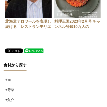
北海道テロワールを表現し
料理王国2023年2月号 チャ
続ける「レストランモリエ
ンネル登録10万人の
ール」中道博さん
YouTubeチャンネル「料
理王国×FOOVER」で見る
巨匠の技と味
食材から探す
#肉
#野菜
#魚介