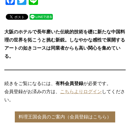
F
T
Li
a
wi
n
c
tt
e
e
er
大阪のホテルで長年磨いた伝統的技術を礎に新たな中国料
b
理の世界を拓こうと挑む新鋭。しなやかな感性で展開する
o
アートの如きコースは同業者からも高い関心を集めてい
o
る。
k
続きをご覧になるには、
有料会員登録
が必要です。
会員登録がお済みの方は、
こちらよりログイン
してくださ
い。