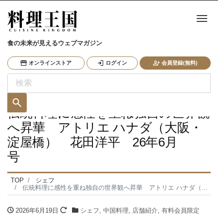
ナ
食の未来が見えるウェブマガジン
オンラインストア
ログイン
会員登録(無料)
伝統料理に感性を重ね独自の世界観
へ昇華 アトリエ ハナダ（大阪・
淀屋橋） 花田洋平 26年6月
号
TOP
シェフ
伝統料理に感性を重ね独自の世界観へ昇華 アトリエ ハナダ（大阪・淀屋橋） 花田洋平 26年6月号
2026年6月19日
シェフ
,
中国料理
,
店舗紹介
,
有料会員限定