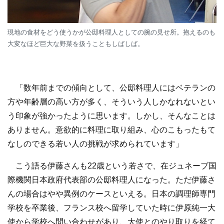
現地の食材をどう使うかが公邸料理人としての腕の見せ所。抱えるのも
大変なほど巨大な野菜を扱うこともしばしば。
「数年前までの傾向として、公邸料理人にはベテランの
方や年齢層の高い方が多く、そういう人しかなれないとい
う印象が強かったように思います。しかし、そんなことは
ありません。意欲的に料理に取り組み、心のこもったもて
なしのできる若い人の挑戦が求められています」
こう語る伊藤さんも22歳という若さで、在ジュネーブ国
際機関日本政府代表部の公邸料理人になった。ただ伊藤さ
んの場合はやや異例のケースといえる。日本の調理師専門
学校を卒業後、フランス校へ留学していた時に伊原純一大
使から学校へ問い合わせがあり、大使とのやり取りを経て