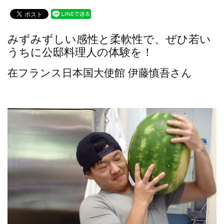
a
wi
n
c
tt
e
e
er
みずみずしい感性と柔軟性で、ぜひ若い
b
うちに公邸料理人の体験を！
o
在フランス日本国大使館 伊藤慎吾さん
o
k