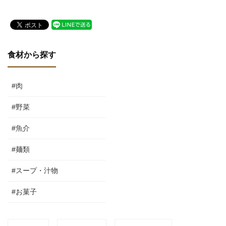
食材から探す
#肉
#野菜
#魚介
#麺類
#スープ・汁物
#お菓子