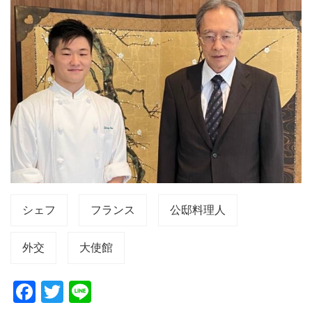
シェフ
フランス
公邸料理人
外交
大使館
F
T
Li