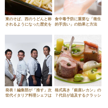
東のそば、西のうどんと称
食中毒予防に重要な「衛生
されるようになった歴史を
的手洗い」の効果と方法
ご存じですか？
発表！編集部が「推す」次
格式高き「銀座レカン」の
世代イタリア料理シェフは
７代目が追及するクラッシ
この6人！
ックとは？