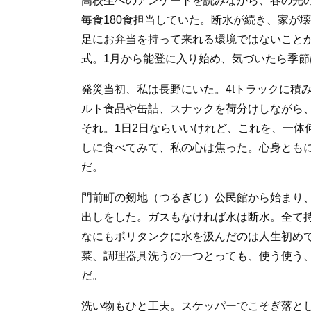
高校生へのアンケートを読みながら、春の光
o
毎食180食担当していた。断水が続き、家が
k
足にお弁当を持って来れる環境ではないこと
式。1月から能登に入り始め、気づいたら季節
発災当初、私は長野にいた。4tトラックに積
ルト食品や缶詰、スナックを荷分けしながら
それ。1日2日ならいいけれど、これを、一体
しに食べてみて、私の心は焦った。心身とも
だ。
門前町の剱地（つるぎじ）公民館から始まり
出しをした。ガスもなければ水は断水。全て
なにもポリタンクに水を汲んだのは人生初め
菜、調理器具洗うの一つとっても、使う使う、
だ。
洗い物もひと工夫。スケッパーでこそぎ落と