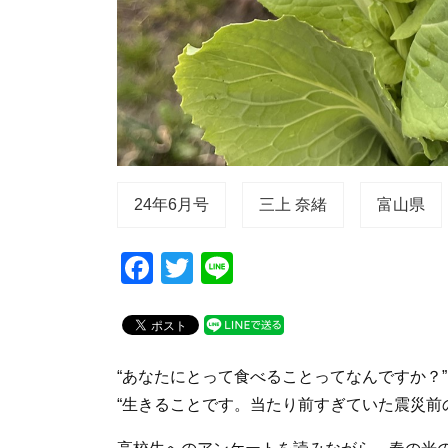
24年6月号
三上 奈緒
富山県
F
T
Li
a
wi
n
c
tt
e
e
er
“あなたにとって食べることってなんですか？”
b
“生きることです。当たり前すぎていた震災前
o