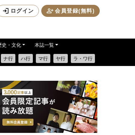
ログイン
会員登録(無料)
歴史・文化
本誌一覧
ナ行
ハ行
マ行
ヤ行
ラ・ワ行