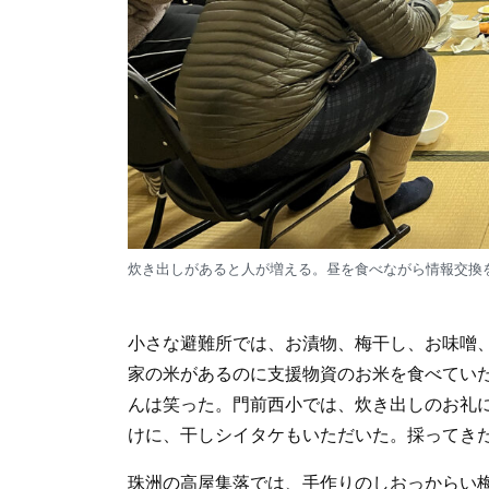
炊き出しがあると人が増える。昼を食べながら情報交換
小さな避難所では、お漬物、梅干し、お味噌
家の米があるのに支援物資のお米を食べてい
んは笑った。門前西小では、炊き出しのお礼
けに、干しシイタケもいただいた。採ってき
珠洲の高屋集落では、手作りのしおっからい