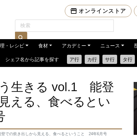
オンラインストア
理・レシピ
食材
アカデミー
ニュース
シェフ名から記事を探す
ア行
カ行
サ行
タ行
生きる vol.1 能登
見える、食べるとい
号
 能登での炊き出しから見える、食べるということ 24年6月号