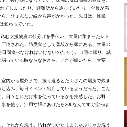
の下、抜け殻になっていた。珠洲の飯田高校の昼食を、
壊れてしまったり、避難所から通っていたり、全員が満
から、ひょんなご縁から声がかかった。先日は、終業
は変わっていた。
み込む支援物資の仕分けを手伝い、大量に集まったレト
、圧倒された。防災食として普段から家にある、大量の
何日間食べなければいけないのだろう。自宅に帰り、試
に弱っている時ならなおさら、これが続いたら、大変
、室内から屋外まで、振り返るとたくさんの場所で炊き
持ち込み、毎日イベント出店しているようだった。こん
て。日々どれだけ水を使っているかを実感した。お野
水を使う。汁用寸胴にあけたら20Lなんてすぐ空っぽ
し、それから洗う。汚れがついたままじゃぶじゃぶ洗う