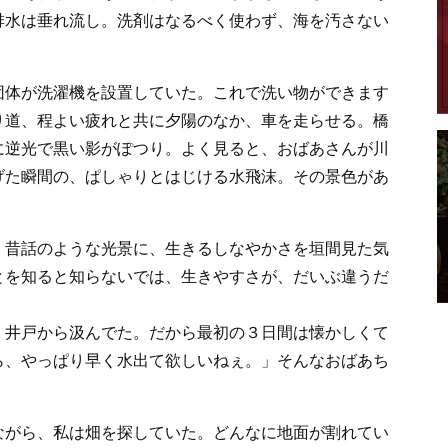
排水は垂れ流し。洗剤はなるべく使わず、海を汚さない
団体が洗濯機を設置していた。これで洗い物ができます
り道、程よい疲れと共に夕陽のなか、車を走らせる。橋
に逆光で黒い影がぽつり。よく見ると、おばあさんが川
げた瞬間の、ぱしゃりとはじける水飛沫。その景色があ
。昔話のような光景に、生きるしなやかさを垣間見た気
とを知ると知らないでは、生きやすさが、だいぶ違うだ
。井戸から汲んでた。だから最初の３日間は懐かしくて
ら、やっぱり早く水出て欲しいねぇ。」そんなおばあち
ながら、私は畑を探していた。どんなに地面が割れてい