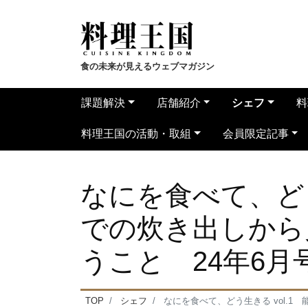
食の未来が見えるウェブマガジン
課題解決
店舗紹介
シェフ
料
料理王国の活動・取組
会員限定記事
なにを食べて、どう
での炊き出しから
うこと 24年6月
TOP
シェフ
なにを食べて、どう生きる vol.1