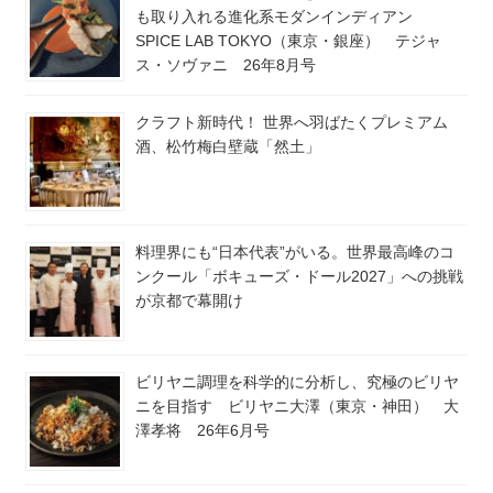
も取り入れる進化系モダンインディアン
SPICE LAB TOKYO（東京・銀座） テジャ
ス・ソヴァニ 26年8月号
クラフト新時代！ 世界へ羽ばたくプレミアム
酒、松竹梅白壁蔵「然土」
料理界にも“日本代表”がいる。世界最高峰のコ
ンクール「ボキューズ・ドール2027」への挑戦
が京都で幕開け
ビリヤニ調理を科学的に分析し、究極のビリヤ
ニを目指す ビリヤニ大澤（東京・神田） 大
澤孝将 26年6月号