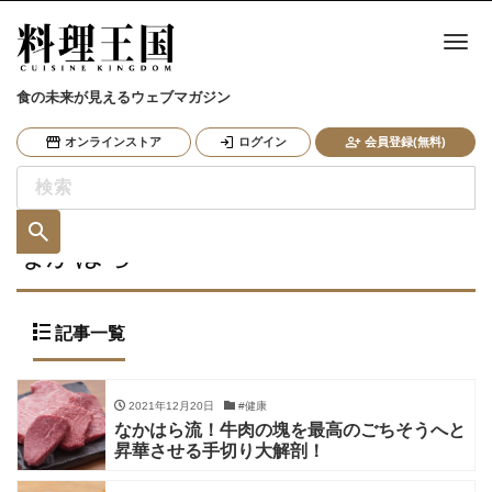
ナ
食の未来が見えるウェブマガジン
オンラインストア
ログイン
会員登録(無料)
なかはら
記事一覧
2021年12月20日
#健康
なかはら流！牛肉の塊を最高のごちそうへと
昇華させる手切り大解剖！