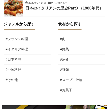
2020年2月14日
#インタビュー
日本のイタリアンの歴史Part3 （1980年代）
ジャンルから探す
食材から探す
#フランス料理
#肉
#イタリア料理
#野菜
#日本料理
#魚介
#中国料理
#麺類
#その他
#スープ・汁物
#お菓子