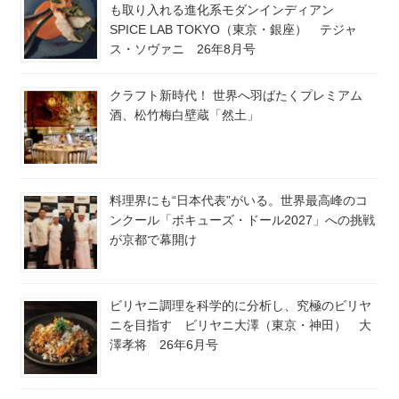
も取り入れる進化系モダンインディアン
SPICE LAB TOKYO（東京・銀座） テジャ
ス・ソヴァニ 26年8月号
クラフト新時代！ 世界へ羽ばたくプレミアム
酒、松竹梅白壁蔵「然土」
料理界にも“日本代表”がいる。世界最高峰のコ
ンクール「ボキューズ・ドール2027」への挑戦
が京都で幕開け
ビリヤニ調理を科学的に分析し、究極のビリヤ
ニを目指す ビリヤニ大澤（東京・神田） 大
澤孝将 26年6月号