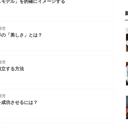
スモデル」を的確にイメージする
経営
界の「美しさ」とは？
経営
確立する方法
経営
を成功させるには？