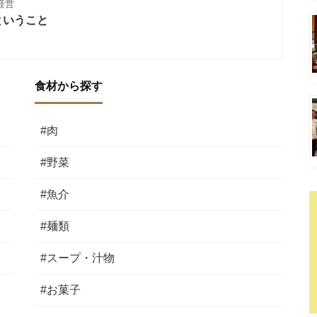
経営
ということ
食材から探す
#肉
#野菜
#魚介
#麺類
#スープ・汁物
#お菓子