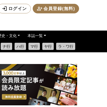
ログイン
会員登録(無料)
歴史・文化
本誌一覧
ナ行
ハ行
マ行
ヤ行
ラ・ワ行