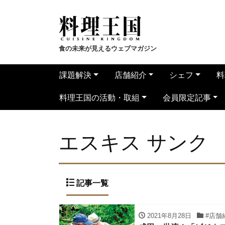
食の未来が見えるウェブマガジン
課題解決
店舗紹介
シェフ
料
料理王国の活動・取組
会員限定記事
エスキス サンク
記事一覧
2021年8月28日
#店舗