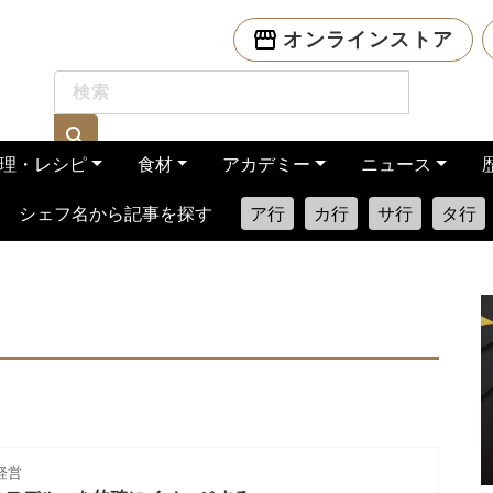
オンラインストア
理・レシピ
食材
アカデミー
ニュース
シェフ名から記事を探す
ア行
カ行
サ行
タ行
経営