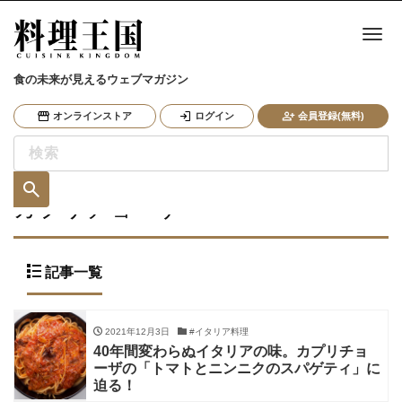
ナ
食の未来が見えるウェブマガジン
オンラインストア
ログイン
会員登録(無料)
カプリチョーザ
記事一覧
2021年12月3日
#イタリア料理
40年間変わらぬイタリアの味。カプリチョ
ーザの「トマトとニンニクのスパゲティ」に
迫る！