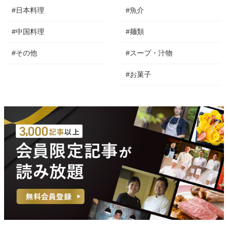
#日本料理
#魚介
#中国料理
#麺類
#その他
#スープ・汁物
#お菓子