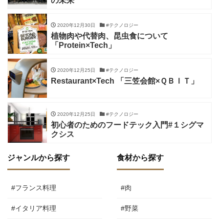
の未来
2020年12月30日
#テクノロジー
植物肉や代替肉、昆虫食について
「Protein×Tech」
2020年12月25日
#テクノロジー
Restaurant×Tech 「三笠会館×ＱＢＩＴ」
2020年12月25日
#テクノロジー
初心者のためのフードテック入門#１シグマ
クシス
ジャンルから探す
食材から探す
#フランス料理
#肉
#イタリア料理
#野菜