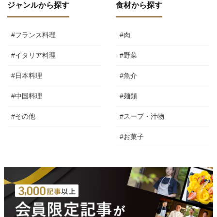
ジャンルから探す
食材から探す
#フランス料理
#肉
#イタリア料理
#野菜
#日本料理
#魚介
#中国料理
#麺類
#その他
#スープ・汁物
#お菓子