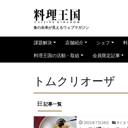
食の未来が見えるウェブマガジン
課題解決
店舗紹介
シェフ
料
料理王国の活動・取組
会員限定記事
トムクリオーザ
記事一覧
2021年7月24日
#イタ