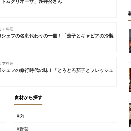
「トムクリオーザ」浅井努さん
リア料理
努シェフの名刺代わりの一皿！「茄子とキャビアの冷製
リア料理
努シェフの修行時代の味！「とろとろ茄子とフレッシュ
」
食材から探す
#肉
#野菜