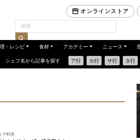
オンラインストア
理・レシピ
食材
アカデミー
ニュース
シェフ名から記事を探す
ア行
カ行
サ行
タ行
リア料理