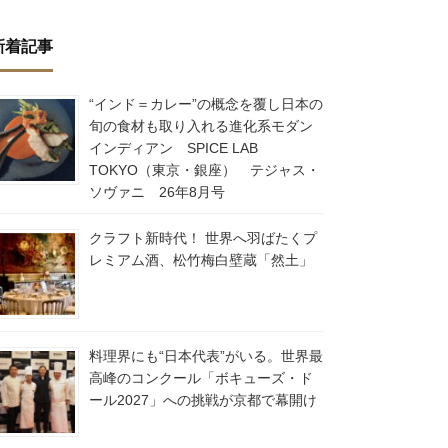
新着記事
“インド＝カレー”の概念を覆し日本の
旬の食材も取り入れる進化系モダン
インディアン SPICE LAB
TOKYO（東京・銀座） テジャス・
ソヴァニ 26年8月号
クラフト新時代！ 世界へ羽ばたくプ
レミアム酒、松竹梅白壁蔵「然土」
料理界にも“日本代表”がいる。世界最
高峰のコンクール「ボキューズ・ド
ール2027」への挑戦が京都で幕開け