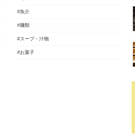
#魚介
#麺類
#スープ・汁物
#お菓子