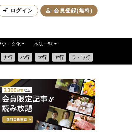
ログイン
会員登録(無料)
歴史・文化
本誌一覧
ナ行
ハ行
マ行
ヤ行
ラ・ワ行