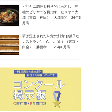
ビリヤニ調理を科学的に分析し、究
極のビリヤニを目指す ビリヤニ大
澤（東京・神田） 大澤孝将 26年6
月号
研ぎ澄まされた味覚の創出“お菓子な
レストラン” Yama（山）（東京・
白金） 勝俣孝一 26年6月号