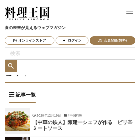
ナ
食の未来が見えるウェブマガジン
オンラインストア
ログイン
会員登録(無料)
ピリ辛
記事一覧
2020年12月19日
#中国料理
【中華の鉄人】陳建一シェフが作る ピリ辛
ミートソース