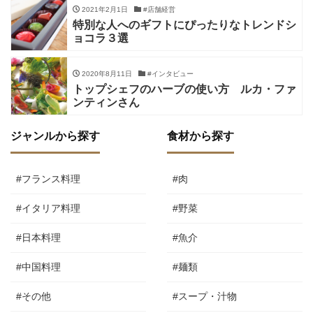
2021年2月1日
#店舗経営
特別な人へのギフトにぴったりなトレンドシ
ョコラ３選
2020年8月11日
#インタビュー
トップシェフのハーブの使い方 ルカ・ファ
ンティンさん
ジャンルから探す
食材から探す
#フランス料理
#肉
#イタリア料理
#野菜
#日本料理
#魚介
#中国料理
#麺類
#その他
#スープ・汁物