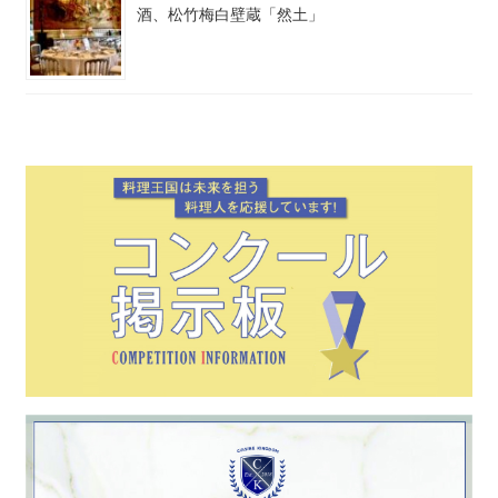
酒、松竹梅白壁蔵「然土」