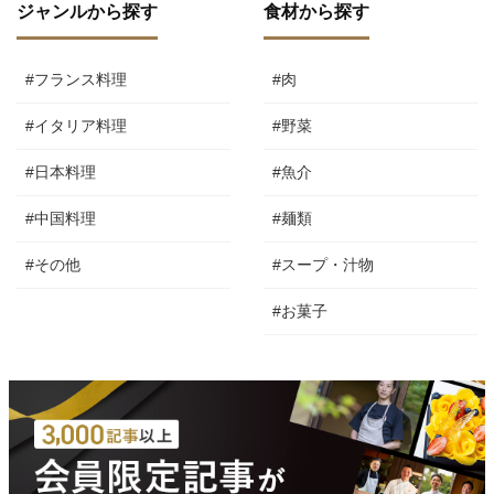
ジャンルから探す
食材から探す
#フランス料理
#肉
#イタリア料理
#野菜
#日本料理
#魚介
#中国料理
#麺類
#その他
#スープ・汁物
#お菓子