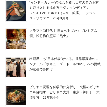
“インド＝カレー”の概念を覆し日本の旬の食材
も取り入れる進化系モダンインディアン
SPICE LAB TOKYO（東京・銀座） テジャ
ス・ソヴァニ 26年8月号
クラフト新時代！ 世界へ羽ばたくプレミアム
酒、松竹梅白壁蔵「然土」
料理界にも“日本代表”がいる。世界最高峰のコ
ンクール「ボキューズ・ドール2027」への挑戦
が京都で幕開け
ビリヤニ調理を科学的に分析し、究極のビリヤ
ニを目指す ビリヤニ大澤（東京・神田） 大
澤孝将 26年6月号