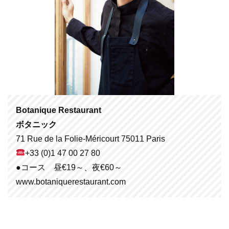
Botanique Restaurant
ボタニック
71 Rue de la Folie-Méricourt 75011 Paris
+33 (0)1 47 00 27 80
●コース 昼€19～、夜€60～
www.botaniquerestaurant.com