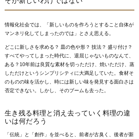
そが新しいわけではない
o
o
k
情報化社会では、「新しいものを作ろうとすること自体が
マンネリ化してしまったのでは」とさえ思える。
どこに新しさを求める？ 皿の色や形？ 技法？ 盛り付け？
すべてやってしまった時代に、退屈じゃないものなんて、
ある？10年前は良質な素材を切っただけ、焼いただけ、蒸
しただけというシンプリシティに大満足していた。食材そ
のものの味を活かし、時には新しい味を発見する面白さは
否定できない。しかし、そのブームも去った。
生き残る料理と消え去っていく料理の違
いは何だろう
「伝統」と「創作」を並べると、前者が古臭く、後者が新