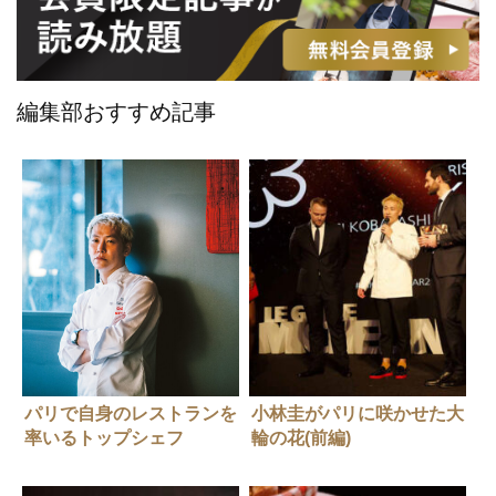
編集部おすすめ記事
パリで自身のレストランを
小林圭がパリに咲かせた大
率いるトップシェフ
輪の花(前編)
Restaurant KEI オーナー
シェフ 小林 圭 25年4月号