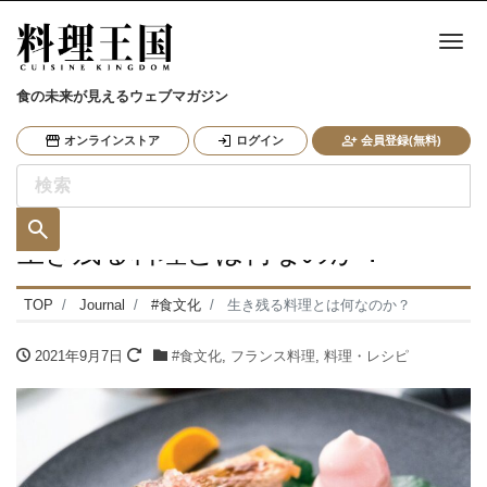
ナ
食の未来が見えるウェブマガジン
オンラインストア
ログイン
会員登録(無料)
生き残る料理とは何なのか？
TOP
Journal
#食文化
生き残る料理とは何なのか？
2021年9月7日
#食文化
,
フランス料理
,
料理・レシピ