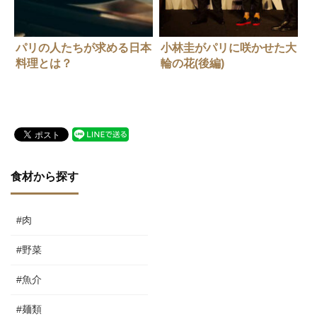
パリの人たちが求める日本
小林圭がパリに咲かせた大
料理とは？
輪の花(後編)
食材から探す
#肉
#野菜
#魚介
#麺類