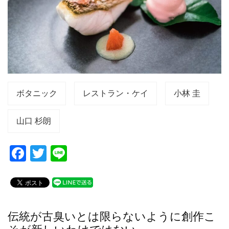
ボタニック
レストラン・ケイ
小林 圭
山口 杉朗
F
T
Li
a
wi
n
c
tt
e
e
er
b
伝統が古臭いとは限らないように創作こ