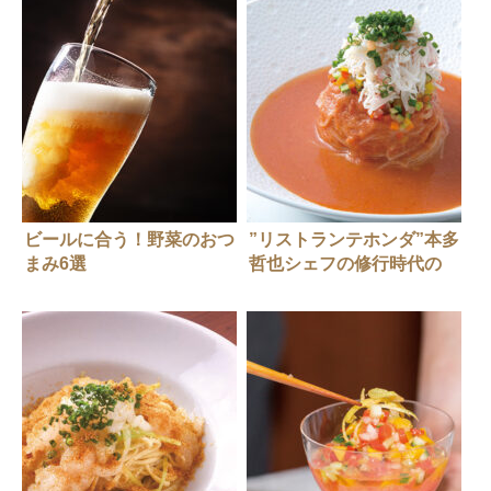
ビールに合う！野菜のおつ
”リストランテホンダ”本多
まみ6選
哲也シェフの修行時代の
味！「冷製カペッリーニ〜
ガスパチョ仕立て,毛ガニ
添え〜」