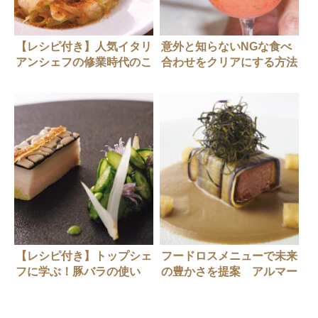
【レシピ付き】人気イタリ
意外と知らないNGな食べ
アンシェフの修業時代のこ
合わせをクリアにする方法
の味（前編）
【レシピ付き】トップシェ
フードロスメニューで未来
フに学ぶ！豚バラの使い
の豊かさを提案 アルマー
方。「ラ・シーム」高田裕
ニ / リストランテの挑戦
介さん