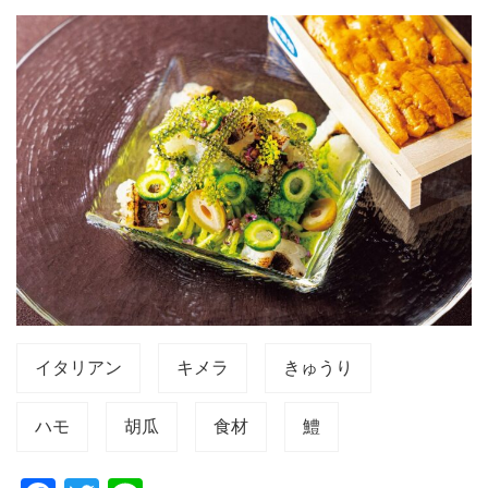
イタリアン
キメラ
きゅうり
ハモ
胡瓜
食材
鱧