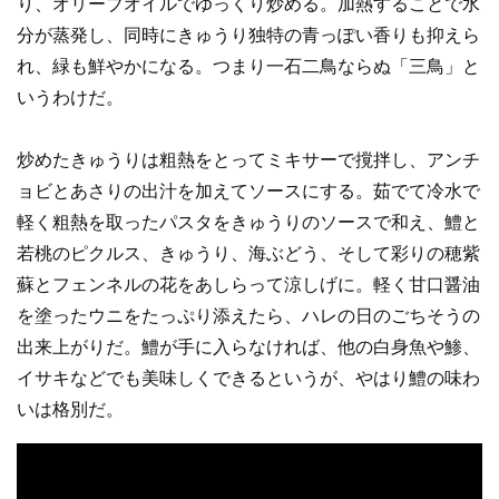
り、オリーブオイルでゆっくり炒める。加熱することで水
分が蒸発し、同時にきゅうり独特の青っぽい香りも抑えら
れ、緑も鮮やかになる。つまり一石二鳥ならぬ「三鳥」と
いうわけだ。
炒めたきゅうりは粗熱をとってミキサーで撹拌し、アンチ
ョビとあさりの出汁を加えてソースにする。茹でて冷水で
軽く粗熱を取ったパスタをきゅうりのソースで和え、鱧と
若桃のピクルス、きゅうり、海ぶどう、そして彩りの穂紫
蘇とフェンネルの花をあしらって涼しげに。軽く甘口醤油
を塗ったウニをたっぷり添えたら、ハレの日のごちそうの
出来上がりだ。鱧が手に入らなければ、他の白身魚や鯵、
イサキなどでも美味しくできるというが、やはり鱧の味わ
いは格別だ。