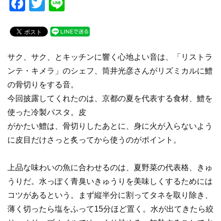
F
T
Li
a
wi
n
c
tt
e
e
er
サク、サク、とキッチンに響く心地よい音は、「リストラ
b
ンテ・キメラ」のシェフ、筒井光彦さんがリズミカルに鱧
o
の骨切りをする音。
o
今回披露してくれたのは、京都の夏を代表する食材、鱧を
k
使った冷製パスタ。皮
がかたい鱧は、骨切りしたあとに、身に火が入らないよう
に皮目だけさっと炙ってから使うのがポイント。
上品な味わいの魚に合わせるのは、夏野菜の代表格、きゅ
うりだ。水っぽく青臭いきゅうりを美味しくするためには
コツがあるという。まず縦半分に割ってタネを取り除き、
薄く切ったら塩をふって15分ほど置く。水が出てきたら絞