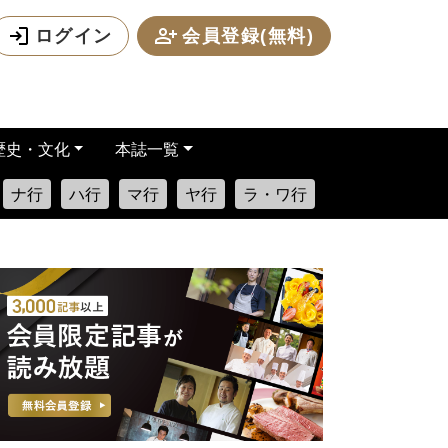
ログイン
会員登録(無料)
歴史・文化
本誌一覧
ナ行
ハ行
マ行
ヤ行
ラ・ワ行