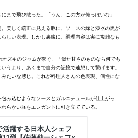
スにまで飛び散った。「うん、この方が俺っぽいな」
柄。美しく端正に見える豚に、ソースの緑と漆器の黒が
んらしい表現。しかし裏腹に、調理内容は実に複雑なも
ホオズキのジャムが繋ぐ。「似た甘さのものなら何でも
というより、あくまで自分の記憶で連想して繋げます。
、みたいな感じ。これが料理人さんの色表現、個性にな
を包み込むようなソースとガルニチュールが仕上がっ
やわらかい豚をエレガントに引き立てている。