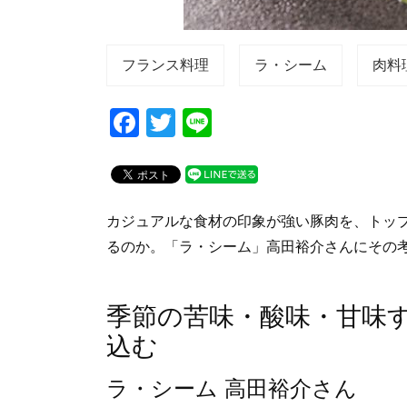
フランス料理
ラ・シーム
肉料
F
T
Li
a
wi
n
c
tt
e
e
er
カジュアルな食材の印象が強い豚肉を、トッ
b
るのか。「ラ・シーム」高田裕介さんにその
o
o
季節の苦味・酸味・甘味
k
込む
ラ・シーム 高田裕介さん