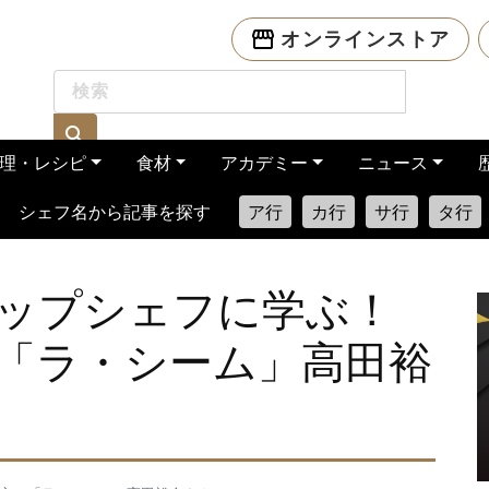
オンラインストア
理・レシピ
食材
アカデミー
ニュース
シェフ名から記事を探す
ア行
カ行
サ行
タ行
ップシェフに学ぶ！
「ラ・シーム」高田裕