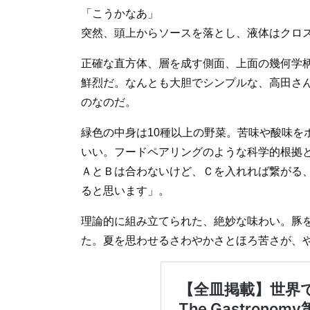
「こうかなあ」
突然、頭上からソースを落とし、液体はクロ
正確な直方体、層を成す側面、上面の幾何学
鮮烈だ。なんとも大胆でシンプルな、高田さ
のなのだ。
緑色の中身は10種以上の野菜。苦味や酸味を
いい。フードペアリングのような科学的根拠
ＡとＢは合わないけど、Ｃを入れれば繋がる
ると思います」。
理論的に組み立てられた、絶妙な味わい。豚
た。夏を思わせるさわやかさとほろ苦さが、