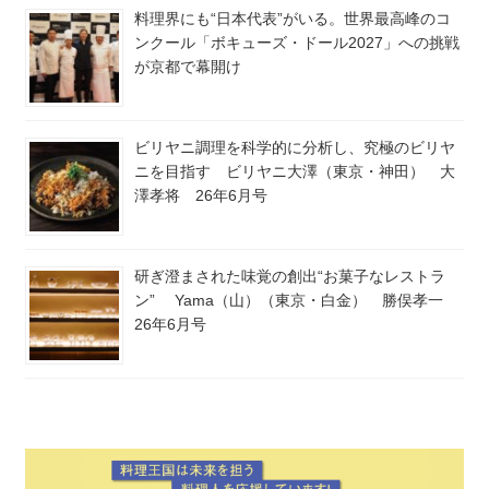
料理界にも“日本代表”がいる。世界最高峰のコ
ンクール「ボキューズ・ドール2027」への挑戦
が京都で幕開け
ビリヤニ調理を科学的に分析し、究極のビリヤ
ニを目指す ビリヤニ大澤（東京・神田） 大
澤孝将 26年6月号
研ぎ澄まされた味覚の創出“お菓子なレストラ
ン” Yama（山）（東京・白金） 勝俣孝一
26年6月号