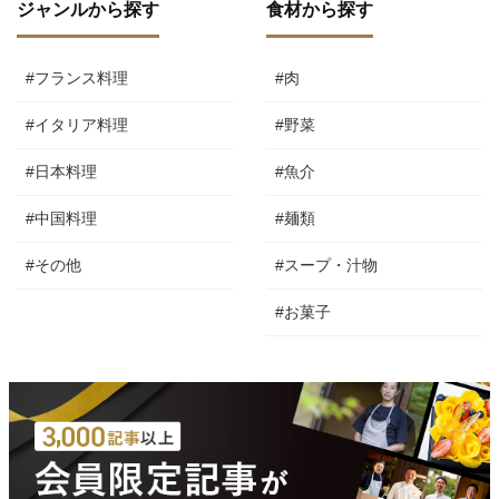
ジャンルから探す
食材から探す
#フランス料理
#肉
#イタリア料理
#野菜
#日本料理
#魚介
#中国料理
#麺類
#その他
#スープ・汁物
#お菓子