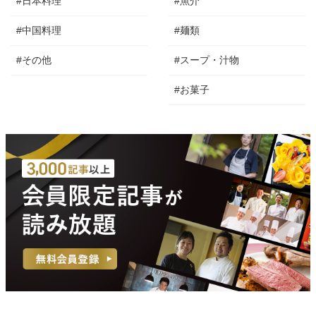
#日本料理
#魚介
#中国料理
#麺類
#その他
#スープ・汁物
#お菓子