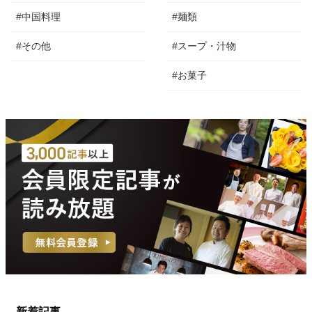
#中国料理
#麺類
#その他
#スープ・汁物
#お菓子
新着記事