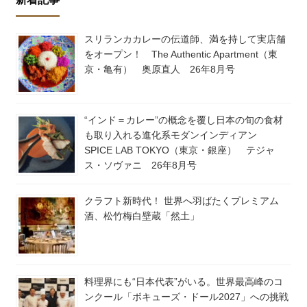
スリランカカレーの伝道師、満を持して実店舗
をオープン！ The Authentic Apartment（東
京・亀有） 奥原直人 26年8月号
“インド＝カレー”の概念を覆し日本の旬の食材
も取り入れる進化系モダンインディアン
SPICE LAB TOKYO（東京・銀座） テジャ
ス・ソヴァニ 26年8月号
クラフト新時代！ 世界へ羽ばたくプレミアム
酒、松竹梅白壁蔵「然土」
料理界にも“日本代表”がいる。世界最高峰のコ
ンクール「ボキューズ・ドール2027」への挑戦