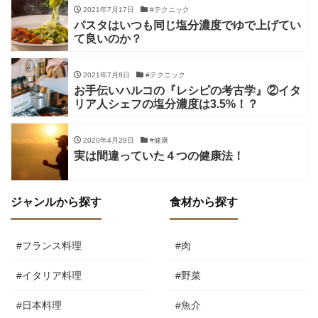
2021年7月17日
#テクニック
パスタはいつも同じ塩分濃度でゆで上げてい
て良いのか？
2021年7月8日
#テクニック
お手伝いハルコの『レシピの考古学』②イタ
リア人シェフの塩分濃度は3.5%！？
2020年4月29日
#健康
実は間違っていた４つの健康法！
ジャンルから探す
食材から探す
#フランス料理
#肉
#イタリア料理
#野菜
#日本料理
#魚介