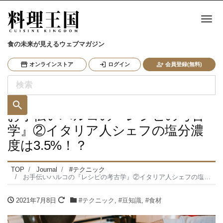
ナ
食の未来が見えるウェブマガジン
オンラインストア
ログイン
会員登録(無料)
お手伝いハルコの『レシピの考古
学』②イタリア人シェフの塩分濃
度は3.5%！？
TOP
Journal
#テクニック
お手伝いハルコの『レシピの考古学』②イタリア人シェフの塩分濃度は3.5%！？
2021年7月8日
#テクニック
,
#豆知識
,
#食材