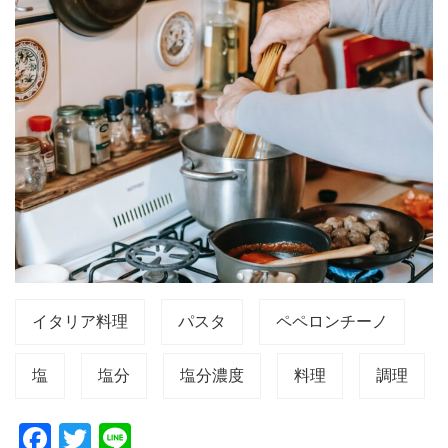
イタリア料理
パスタ
ペペロンチーノ
塩
塩分
塩分濃度
料理
調理
F
T
Li