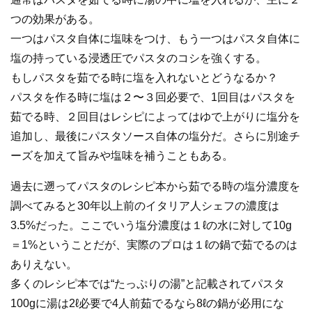
つの効果がある。
一つはパスタ自体に塩味をつけ、もう一つはパスタ自体に
塩の持っている浸透圧でパスタのコシを強くする。
もしパスタを茹でる時に塩を入れないとどうなるか？
パスタを作る時に塩は２〜３回必要で、1回目はパスタを
茹でる時、２回目はレシピによってはゆで上がりに塩分を
追加し、最後にパスタソース自体の塩分だ。さらに別途チ
ーズを加えて旨みや塩味を補うこともある。
過去に遡ってパスタのレシピ本から茹でる時の塩分濃度を
調べてみると30年以上前のイタリア人シェフの濃度は
3.5%だった。ここでいう塩分濃度は１ℓの水に対して10g
＝1%ということだが、実際のプロは１ℓの鍋で茹でるのは
ありえない。
多くのレシピ本では“たっぷりの湯”と記載されてパスタ
100gに湯は2ℓ必要で4人前茹でるなら8ℓの鍋が必用にな