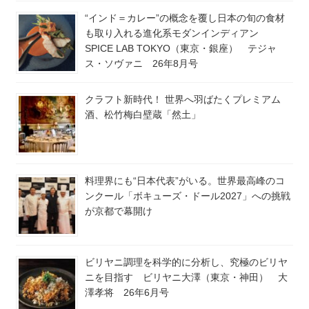
“インド＝カレー”の概念を覆し日本の旬の食材
も取り入れる進化系モダンインディアン
SPICE LAB TOKYO（東京・銀座） テジャ
ス・ソヴァニ 26年8月号
クラフト新時代！ 世界へ羽ばたくプレミアム
酒、松竹梅白壁蔵「然土」
料理界にも“日本代表”がいる。世界最高峰のコ
ンクール「ボキューズ・ドール2027」への挑戦
が京都で幕開け
ビリヤニ調理を科学的に分析し、究極のビリヤ
ニを目指す ビリヤニ大澤（東京・神田） 大
澤孝将 26年6月号