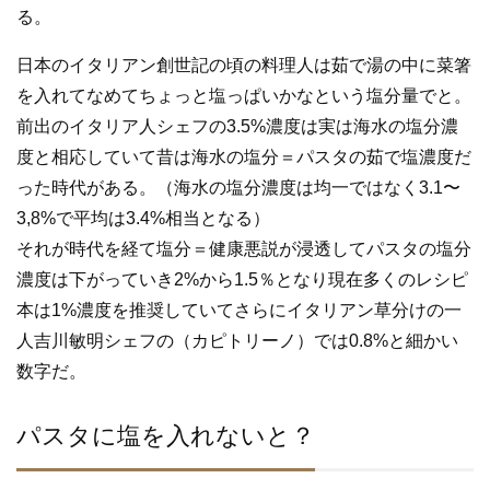
る。
日本のイタリアン創世記の頃の料理人は茹で湯の中に菜箸
を入れてなめてちょっと塩っぱいかなという塩分量でと。
前出のイタリア人シェフの3.5%濃度は実は海水の塩分濃
度と相応していて昔は海水の塩分＝パスタの茹で塩濃度だ
った時代がある。（海水の塩分濃度は均一ではなく3.1〜
3,8%で平均は3.4%相当となる）
それが時代を経て塩分＝健康悪説が浸透してパスタの塩分
濃度は下がっていき2%から1.5％となり現在多くのレシピ
本は1%濃度を推奨していてさらにイタリアン草分けの一
人吉川敏明シェフの（カピトリーノ）では0.8%と細かい
数字だ。
パスタに塩を入れないと？