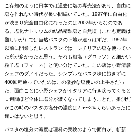
ご存知のように日本では過去に塩の専売法があり、自由に
塩を作れない時代が長い間続いていた。1997年に自由化
が決まり完全自由化になったのは2002年からなのであ
る。塩化ナトリウムの結晶精製塩と自然塩（これも定義は
難しいが）では当然パスタの下地が違うはずだ。1997年
以前に開業したレストランでは，シチリアの塩を使ってい
た所が多かったと思う。それも粗塩（グロッソ）と細かい
粒子塩（フィーネ）と使い分けていた。この店は小野清彦
シェフのダノイだった。シンプルなパスタ味に飽きずに
400回程通っていたのはこの微妙な塩使いの上手さだっ
た。面白ことに小野シェフがイタリアに行き戻ってくると
１週間ほど全体に塩分が濃くなってしまうことだ。推測だ
がこの時のパスタの塩分の濃度は2.5〜3％くらいあったに
違いはないと思う。
パスタの塩分の濃度は理科の実験のようで面白が、斬新