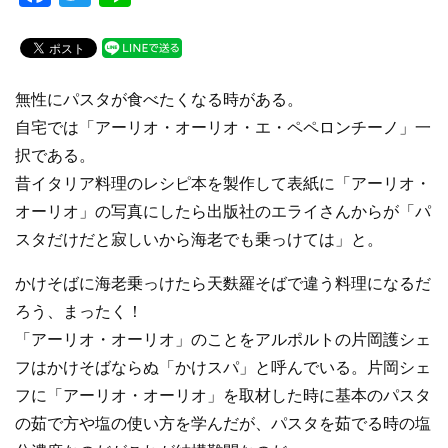
a
wi
n
c
tt
e
e
er
無性にパスタが食べたくなる時がある。
b
自宅では「アーリオ・オーリオ・エ・ペペロンチーノ」一
o
択である。
o
昔イタリア料理のレシピ本を製作して表紙に「アーリオ・
k
オーリオ」の写真にしたら出版社のエライさんからが「パ
スタだけだと寂しいから海老でも乗っけては」と。
かけそばに海老乗っけたら天麩羅そばで違う料理になるだ
ろう、まったく！
「アーリオ・オーリオ」のことをアルポルトの片岡護シェ
フはかけそばならぬ「かけスパ」と呼んでいる。片岡シェ
フに「アーリオ・オーリオ」を取材した時に基本のパスタ
の茹で方や塩の使い方を学んだが、パスタを茹でる時の塩