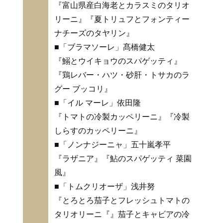
『富山県産白海老とカラスミのタリオ
リーニ』『夏トリュフとフォンティー
ナチーズのタヤリン』
■「ブラマソーレ」髙橋健太
『鰯とウイキョウのスパゲッティ』
『鶏レバー・ハツ・砂肝・トサカのラ
グー ブッコリ』
■「イル マーレ」依田隆
『トマトの冷製カッペリーニ』『冷製
しらすのカッペリーニ』
■「ノンナジーニャ」五十嵐孝平
『ラザニア』『鮎のスパゲッティ 菜園
風』
■「トムクリオーザ」浅井努
『とろとろ茄子とフレッシュトマトの
タリオリーニ『』茄子とキャビアの冷