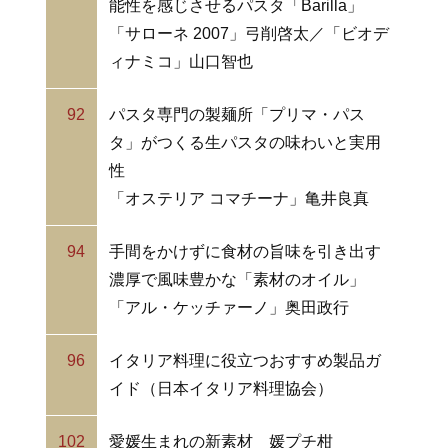
能性を感じさせるパスタ「Barilla」
「サローネ 2007」弓削啓太／「ビオデ
ィナミコ」山口智也
92
パスタ専門の製麺所「プリマ・パス
タ」がつくる生パスタの味わいと実用
性
「オステリア コマチーナ」亀井良真
94
手間をかけずに食材の旨味を引き出す
濃厚で風味豊かな「素材のオイル」
「アル・ケッチァーノ」奥田政行
96
イタリア料理に役立つおすすめ製品ガ
イド（日本イタリア料理協会）
102
愛媛生まれの新素材 媛プチ柑