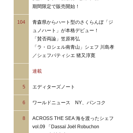
期間限定で販売開始！
104
青森県からハート型のさくらんぼ「ジ
ュノハート」が本格デビュー！
「賛否両論」笠原将弘
「ラ・ロシェル南青山」シェフ 川島孝
／シェフパティシエ 猪又淳寛
連載
5
エディターズノート
6
ワールドニュース NY、バンコク
8
ACROSS THE SEA 海を渡ったシェフ
vol.09 「Dassaï Joël Robuchon