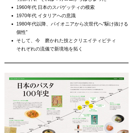
k
1960年代 日本のスパゲッティの模索
1970年代 イタリアへの意識
1980年代以降、パイオニアから次世代へ“駆け抜ける
個性”
そして、今 磨かれた技とクリエイティビティ
それぞれの流儀で新境地を拓く