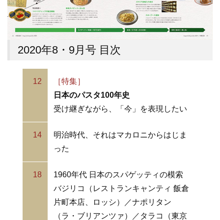
2020年8・9月号 目次
12
［特集］
日本のパスタ100年史
受け継ぎながら、「今」を表現したい
14
明治時代、それはマカロニからはじま
った
18
1960年代 日本のスパゲッティの模索
バジリコ（レストランキャンティ 飯倉
片町本店、ロッシ）／ナポリタン
（ラ・ブリアンツァ）／タラコ（東京