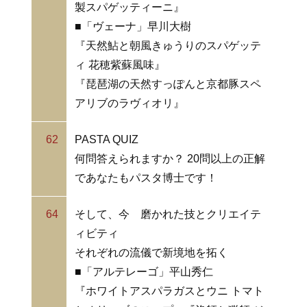
製スパゲッティーニ』
■「ヴェーナ」早川大樹
『天然鮎と朝風きゅうりのスパゲッテ
ィ 花穂紫蘇風味』
『琵琶湖の天然すっぽんと京都豚スペ
アリブのラヴィオリ』
62
PASTA QUIZ
何問答えられますか？ 20問以上の正解
であなたもパスタ博士です！
64
そして、今 磨かれた技とクリエイテ
ィビティ
それぞれの流儀で新境地を拓く
■「アルテレーゴ」平山秀仁
『ホワイトアスパラガスとウニ トマト