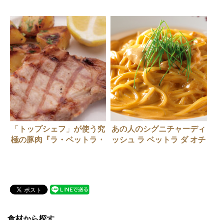
ロ」
時更新中）
「トップシェフ」が使う究
あの人のシグニチャーディ
極の豚肉『ラ・ベットラ・
ッシュ ラ ベットラ ダ オチ
ダ・オチアイ』落合務さん
アイ 落合務さん
食材から探す