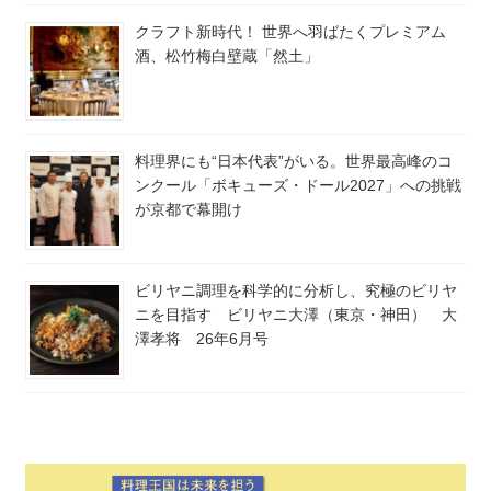
クラフト新時代！ 世界へ羽ばたくプレミアム
酒、松竹梅白壁蔵「然土」
料理界にも“日本代表”がいる。世界最高峰のコ
ンクール「ボキューズ・ドール2027」への挑戦
が京都で幕開け
ビリヤニ調理を科学的に分析し、究極のビリヤ
ニを目指す ビリヤニ大澤（東京・神田） 大
澤孝将 26年6月号