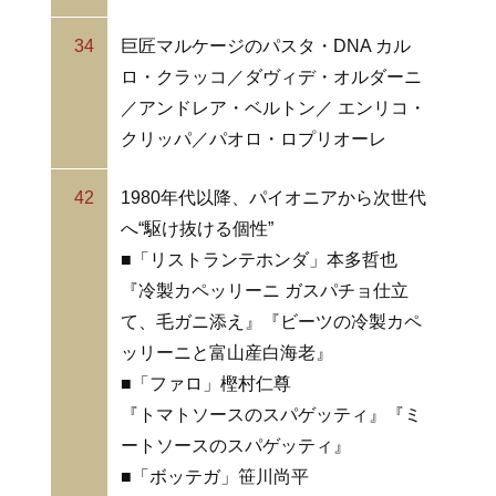
34
巨匠マルケージのパスタ・DNA カル
ロ・クラッコ／ダヴィデ・オルダーニ
／アンドレア・ベルトン／ エンリコ・
クリッパ／パオロ・ロプリオーレ
42
1980年代以降、パイオニアから次世代
へ“駆け抜ける個性”
■「リストランテホンダ」本多哲也
『冷製カペッリーニ ガスパチョ仕立
て、毛ガニ添え』『ビーツの冷製カペ
ッリーニと富山産白海老』
■「ファロ」樫村仁尊
『トマトソースのスパゲッティ』『ミ
ートソースのスパゲッティ』
■「ボッテガ」笹川尚平