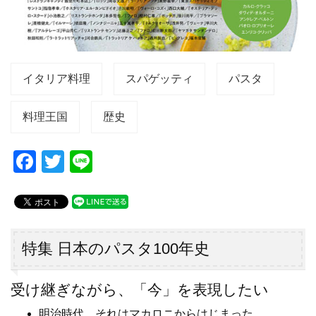
イタリア料理
スパゲッティ
パスタ
料理王国
歴史
F
T
Li
a
wi
n
c
tt
e
e
er
b
特集 日本のパスタ100年史
o
受け継ぎながら、「今」を表現したい
o
明治時代、それはマカロニからはじまった