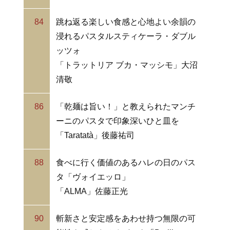
84
跳ね返る楽しい食感と心地よい余韻の
浸れるパスタルスティケーラ・ダブル
ッツォ
「トラットリア ブカ・マッシモ」大沼
清敬
86
「乾麺は旨い！」と教えられたマンチ
ーニのパスタで印象深いひと皿を
「Taratatà」後藤祐司
88
食べに行く価値のあるハレの日のパス
タ「ヴォイエッロ」
「ALMA」佐藤正光
90
斬新さと安定感をあわせ持つ無限の可