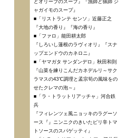
とオリーブのスープ』『漁師と猟師 ジ
ャガイモのスープ』
■「リストランテ センソ」近藤正之
『大地の香り』『海の香り』
■「ファロ」能田耕太郎
『しろいし蓮根のラヴィオリ』『スナ
ップエンドウのカネロニ』
■「ヤマガタ サンダンデロ」秋田和則
『山菜を練りこんだカネデルリ～サク
ラマスの43℃調理と孟宗筍の風味をの
せたクレマの泡～』
■「ラ・トラットリアッチャ」河合鉄
兵
『フィレンツェ風ニョッキのラグーソ
ース『』ニンニクのきいたピリ辛トマ
トソースのスパゲッティ』