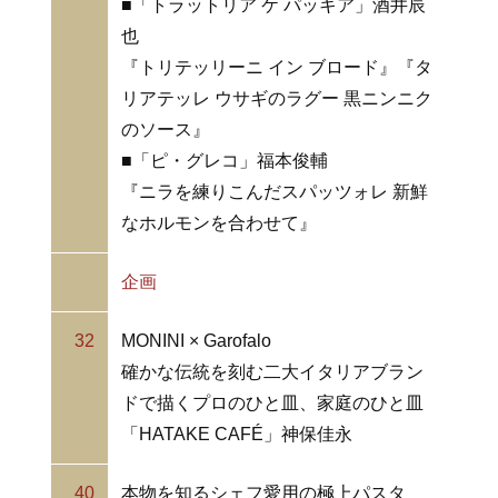
■「トラットリア ケ パッキア」酒井辰
也
『トリテッリーニ イン ブロード』『タ
リアテッレ ウサギのラグー 黒ニンニク
のソース』
■「ピ・グレコ」福本俊輔
『ニラを練りこんだスパッツォレ 新鮮
なホルモンを合わせて』
企画
32
MONINI × Garofalo
確かな伝統を刻む二大イタリアブラン
ドで描くプロのひと皿、家庭のひと皿
「HATAKE CAFÉ」神保佳永
40
本物を知るシェフ愛用の極上パスタ