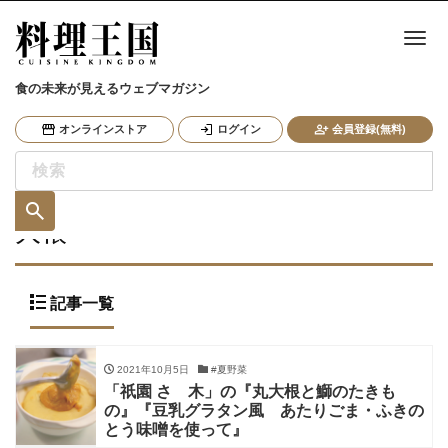
ナ
食の未来が見えるウェブマガジン
オンラインストア
ログイン
会員登録(無料)
大根
記事一覧
2021年10月5日
#夏野菜
「祇園 さゝ木」の『丸大根と鰤のたきも
の』『豆乳グラタン風 あたりごま・ふきの
とう味噌を使って』