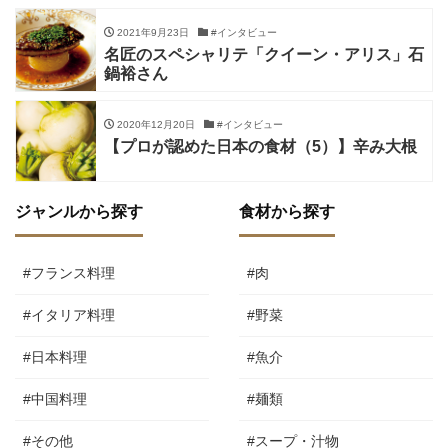
2021年9月23日
#インタビュー
名匠のスペシャリテ「クイーン・アリス」石
鍋裕さん
2020年12月20日
#インタビュー
【プロが認めた日本の食材（5）】辛み大根
ジャンルから探す
食材から探す
#フランス料理
#肉
#イタリア料理
#野菜
#日本料理
#魚介
#中国料理
#麺類
#その他
#スープ・汁物