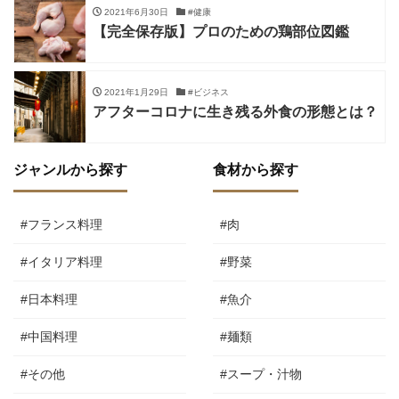
2021年6月30日
#健康
【完全保存版】プロのための鶏部位図鑑
2021年1月29日
#ビジネス
アフターコロナに生き残る外食の形態とは？
ジャンルから探す
食材から探す
#フランス料理
#肉
#イタリア料理
#野菜
#日本料理
#魚介
#中国料理
#麺類
#その他
#スープ・汁物