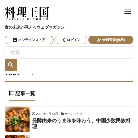
ナ
食の未来が見えるウェブマガジン
オンラインストア
ログイン
会員登録(無料)
発酵中華
記事一覧
2022年2月13日
#テクニック
発酵由来のうま味を味わう、中国少数民族料
理