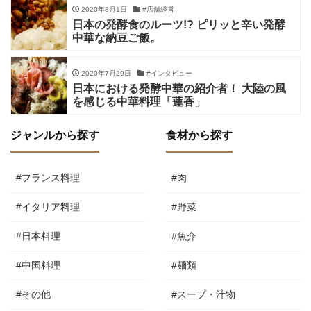
2020年8月1日
#店舗経営
日本の発酵食のルーツ!? ピリッと辛い発酵
中華な納豆ご飯。
2020年7月29日
#インタビュー
日本における発酵中華の紹介者！ 大陸の風
を感じる中華料理「蓮香」
ジャンルから探す
食材から探す
#フランス料理
#肉
#イタリア料理
#野菜
#日本料理
#魚介
#中国料理
#麺類
#その他
#スープ・汁物