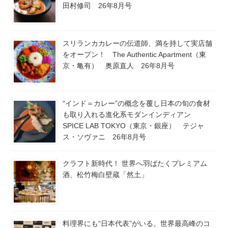
田村修司 26年8月号
スリランカカレーの伝道師、満を持して実店舗
をオープン！ The Authentic Apartment（東
京・亀有） 奥原直人 26年8月号
“インド＝カレー”の概念を覆し日本の旬の食材
も取り入れる進化系モダンインディアン
SPICE LAB TOKYO（東京・銀座） テジャ
ス・ソヴァニ 26年8月号
クラフト新時代！ 世界へ羽ばたくプレミアム
酒、松竹梅白壁蔵「然土」
料理界にも“日本代表”がいる。世界最高峰のコ