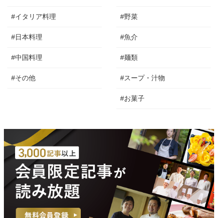
#イタリア料理
#野菜
#日本料理
#魚介
#中国料理
#麺類
#その他
#スープ・汁物
#お菓子