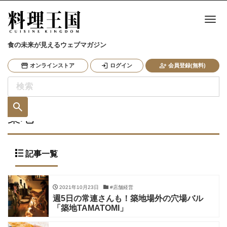
ナ
食の未来が見えるウェブマガジン
オンラインストア
ログイン
会員登録(無料)
築地
記事一覧
2021年10月23日
#店舗経営
週5日の常連さんも！築地場外の穴場バル
「築地TAMATOMI」