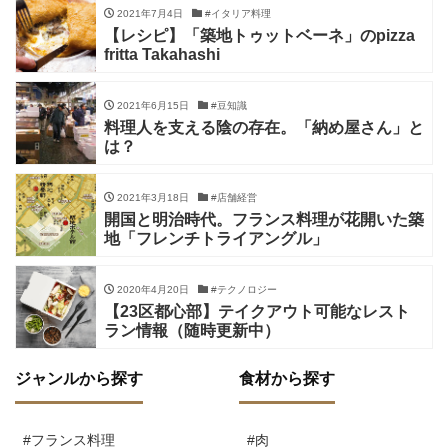
2021年7月4日
#イタリア料理
【レシピ】「築地トゥットベーネ」のpizza
fritta Takahashi
2021年6月15日
#豆知識
料理人を支える陰の存在。「納め屋さん」と
は？
2021年3月18日
#店舗経営
開国と明治時代。フランス料理が花開いた築
地「フレンチトライアングル」
2020年4月20日
#テクノロジー
【23区都心部】テイクアウト可能なレスト
ラン情報（随時更新中）
ジャンルから探す
食材から探す
#フランス料理
#肉