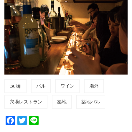
tsukiji
バル
ワイン
場外
穴場レストラン
築地
築地バル
F
T
Li
a
wi
n