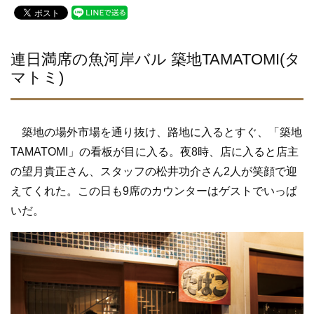
c
tt
e
e
er
b
連日満席の魚河岸バル 築地TAMATOMI(タ
マトミ)
o
o
k
築地の場外市場を通り抜け、路地に入るとすぐ、「築地
TAMATOMI」の看板が目に入る。夜8時、店に入ると店主
の望月貴正さん、スタッフの松井功介さん2人が笑顔で迎
えてくれた。この日も9席のカウンターはゲストでいっぱ
いだ。