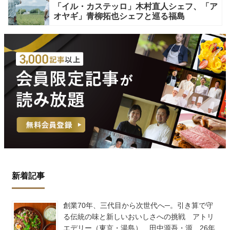
「イル・カステッロ」木村直人シェフ、「ア
オヤギ」青柳拓也シェフと巡る福島
新着記事
創業70年、三代目から次世代へ─。引き算で守
る伝統の味と新しいおいしさへの挑戦 アトリ
エデリー（東京・湯島） 田中源吾・源 26年