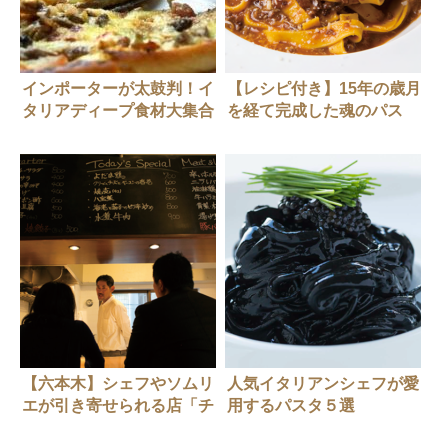
インポーターが太鼓判！イ
【レシピ付き】15年の歳月
タリアディープ食材大集合
を経て完成した魂のパス
（前編）
タ！「タリアテッレ・ア
ラ・ボロネーゼ」
【六本木】シェフやソムリ
人気イタリアンシェフが愛
エが引き寄せられる店「チ
用するパスタ５選
ャイニーズバー５２（ゴ