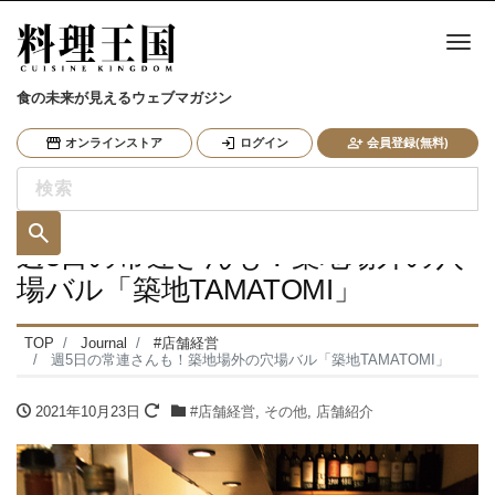
ナ
食の未来が見えるウェブマガジン
オンラインストア
ログイン
会員登録(無料)
週5日の常連さんも！築地場外の穴
場バル「築地TAMATOMI」
TOP
Journal
#店舗経営
週5日の常連さんも！築地場外の穴場バル「築地TAMATOMI」
2021年10月23日
#店舗経営
,
その他
,
店舗紹介