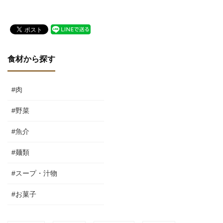
ニ）」
食材から探す
#肉
#野菜
#魚介
#麺類
#スープ・汁物
#お菓子