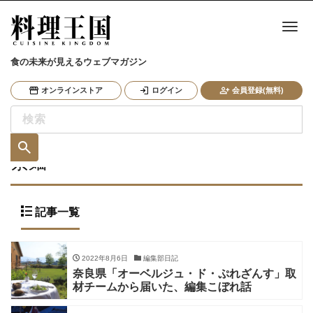
ナ
食の未来が見えるウェブマガジン
オンラインストア
ログイン
会員登録(無料)
素麺
記事一覧
2022年8月6日
編集部日記
奈良県「オーベルジュ・ド・ぷれざんす」取
材チームから届いた、編集こぼれ話