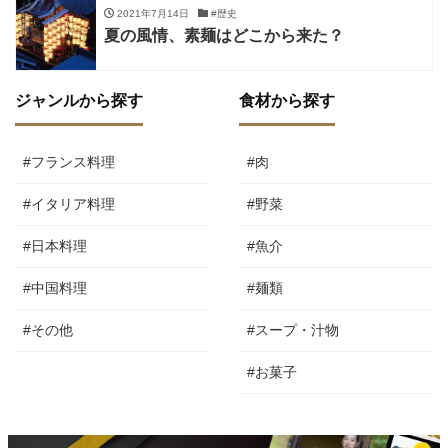
2021年7月14日
#歴史
夏の風情、素麺はどこから来た？
ジャンルから探す
食材から探す
#フランス料理
#肉
#イタリア料理
#野菜
#日本料理
#魚介
#中国料理
#麺類
#その他
#スープ・汁物
#お菓子