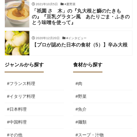
2021年10月5日
#夏野菜
「祇園 さゝ木」の『丸大根と鰤のたきも
の』『豆乳グラタン風 あたりごま・ふきの
とう味噌を使って』
2020年12月20日
#インタビュー
【プロが認めた日本の食材（5）】辛み大根
ジャンルから探す
食材から探す
#フランス料理
#肉
#イタリア料理
#野菜
#日本料理
#魚介
#中国料理
#麺類
#その他
#スープ・汁物