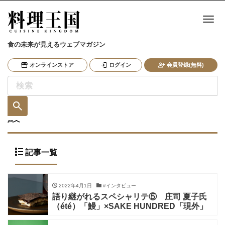
ナ
食の未来が見えるウェブマガジン
オンラインストア
ログイン
会員登録(無料)
鰻
記事一覧
2022年4月1日
#インタビュー
語り継がれるスペシャリテ⑤ 庄司 夏子氏
（été）「鰻」×SAKE HUNDRED「現外」