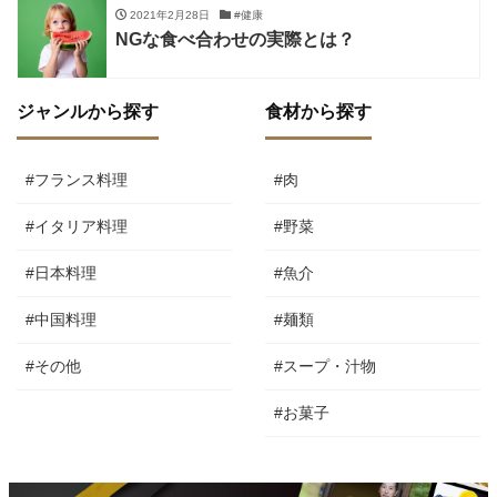
2021年2月28日
#健康
NGな食べ合わせの実際とは？
ジャンルから探す
食材から探す
#フランス料理
#肉
#イタリア料理
#野菜
#日本料理
#魚介
#中国料理
#麺類
#その他
#スープ・汁物
#お菓子