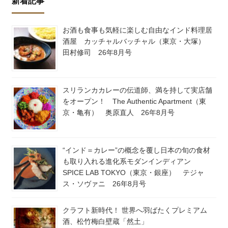
新着記事
お酒も食事も気軽に楽しむ自由なインド料理居
酒屋 カッチャルバッチャル（東京・大塚）
田村修司 26年8月号
スリランカカレーの伝道師、満を持して実店舗
をオープン！ The Authentic Apartment（東
京・亀有） 奥原直人 26年8月号
“インド＝カレー”の概念を覆し日本の旬の食材
も取り入れる進化系モダンインディアン
SPICE LAB TOKYO（東京・銀座） テジャ
ス・ソヴァニ 26年8月号
クラフト新時代！ 世界へ羽ばたくプレミアム
酒、松竹梅白壁蔵「然土」