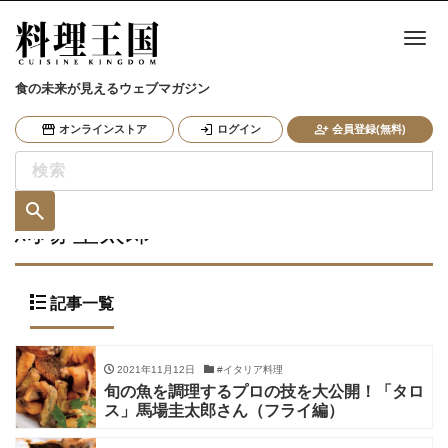
ナ
食の未来が見えるウェブマガジン
オンラインストア
ログイン
会員登録(無料)
馬場 圭太郎
記事一覧
2021年11月12日
#イタリア料理
旬の魚を調理するプロの技を大公開！「タロ
ス」馬場圭太郎さん（フライ編）