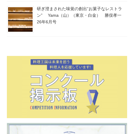
研ぎ澄まされた味覚の創出“お菓子なレストラ
ン” Yama（山）（東京・白金） 勝俣孝一
26年6月号