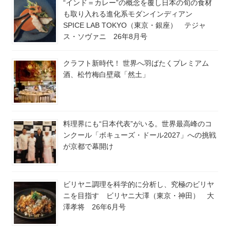
“インド＝カレー”の概念を覆し日本の旬の食材
も取り入れる進化系モダンインディアン
SPICE LAB TOKYO（東京・銀座） テジャ
ス・ソヴァニ 26年8月号
クラフト新時代！ 世界へ羽ばたくプレミアム
酒、松竹梅白壁蔵「然土」
料理界にも“日本代表”がいる。世界最高峰のコ
ンクール「ボキューズ・ドール2027」への挑戦
が京都で幕開け
ビリヤニ調理を科学的に分析し、究極のビリヤ
ニを目指す ビリヤニ大澤（東京・神田） 大
澤孝将 26年6月号