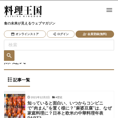
ナ
食の未来が見えるウェブマガジン
オンラインストア
ログイン
会員登録(無料)
陳 建民
記事一覧
2021年12月2日
#歴史
知っていると面白い、いつからコンビニ
で”肉まん”を置く様に？”麻婆豆腐”は、なぜ
家庭料理に？日本と欧米の中華料理年表