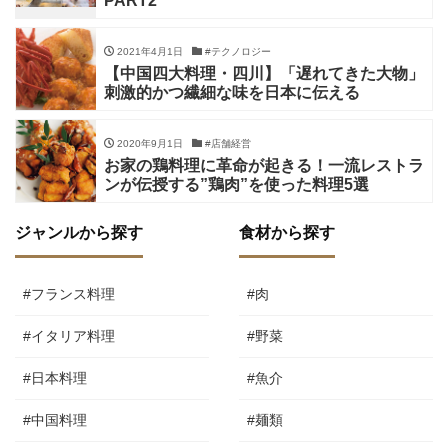
PART2
2021年4月1日
#テクノロジー
【中国四大料理・四川】「遅れてきた大物」
刺激的かつ繊細な味を日本に伝える
2020年9月1日
#店舗経営
お家の鶏料理に革命が起きる！一流レストラ
ンが伝授する”鶏肉”を使った料理5選
ジャンルから探す
食材から探す
#フランス料理
#肉
#イタリア料理
#野菜
#日本料理
#魚介
#中国料理
#麺類