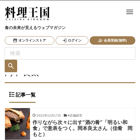
ナ
食の未来が見えるウェブマガジン
オンラインストア
ログイン
会員登録(無料)
岡本 良太
記事一覧
2021年12月17日
#店舗経営
作りながら次々に出す”酒の肴”「明るい和
食」で意表をつく。岡本良太さん（佳肴 岡
もと）