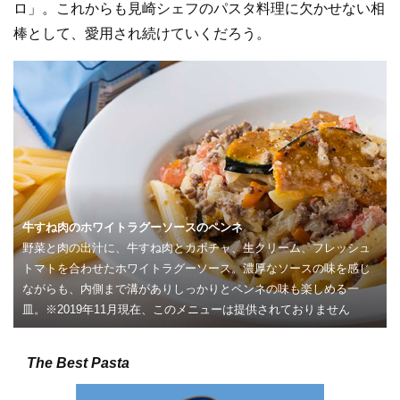
ロ」。これからも見崎シェフのパスタ料理に欠かせない相
棒として、愛用され続けていくだろう。
牛すね肉のホワイトラグーソースのペンネ
野菜と肉の出汁に、牛すね肉とカボチャ、生クリーム、フレッシュ
トマトを合わせたホワイトラグーソース。濃厚なソースの味を感じ
ながらも、内側まで溝がありしっかりとペンネの味も楽しめる一
皿。※2019年11月現在、このメニューは提供されておりません
The Best Pasta