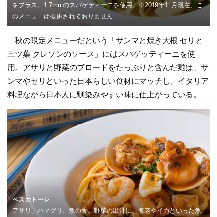
をプラス。1.7mmのスパゲティーニを使用。※2019年11月現在、こ
のメニューは提供されておりません
秋の限定メニューだという「サンマと焼き大根 セリと
三ツ葉 クレソンのソース」にはスパゲッティーニを使
用。アサリと野菜のブロードをたっぷりと含んだ麺は、サ
ンマやセリといった日本らしい食材にマッチし、イタリア
料理ながら日本人に馴染みやすい味に仕上がっている。
ペスカトーレ
アサリ、ハマグリ、魚の骨、野菜の出汁に、海老やイカといった魚