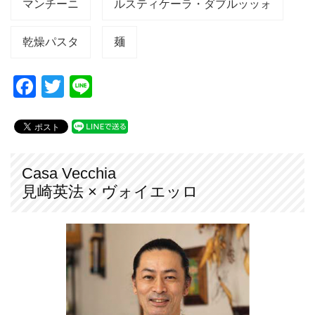
マンチーニ
ルスティケーラ・ダブルッッォ
乾燥パスタ
麺
F
T
Li
a
wi
n
c
tt
e
e
er
b
Casa Vecchia
見崎英法 × ヴォイエッロ
o
o
k