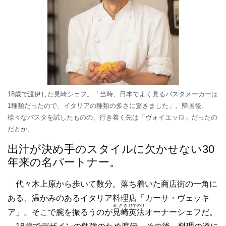
18歳で渡伊した見崎シェフ。「当時、日本でよく見るパスタメーカーは
1種類だったので、イタリアの種類の多さに驚きました」。帰国後、
様々なパスタを試したものの、行き着く先は「ヴォイエッロ」だったの
だとか。
出汁が決め手のスタイルに欠かせない30
年来の名パートナー。
代々木上原から歩いて数分。落ち着いた商店街の一角に
ある、温かみのあるイタリア料理店「カーサ・ヴェッキ
みさき
ひでのり
ア」。そこで腕を振るうのが
見崎
英法
オーナーシェフだ。