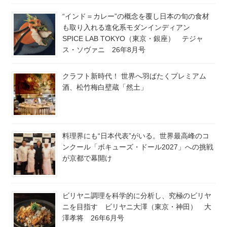
“インド＝カレー”の概念を覆し日本の旬の食材
も取り入れる進化系モダンインディアン
SPICE LAB TOKYO（東京・銀座） テジャ
ス・ソヴァニ 26年8月号
クラフト新時代！ 世界へ羽ばたくプレミアム
酒、松竹梅白壁蔵「然土」
料理界にも“日本代表”がいる。世界最高峰のコ
ンクール「ボキューズ・ドール2027」への挑戦
が京都で幕開け
ビリヤニ調理を科学的に分析し、究極のビリヤ
ニを目指す ビリヤニ大澤（東京・神田） 大
澤孝将 26年6月号