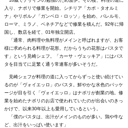
18歳でデザインの勉強のため渡伊。その後、料理の道に
入り、ナポリで修業を開始。シチリア「カポ・タオルミ
ナ」やリボルノ「ガンベロ・ロッソ」を始め、パレルモ、
ローマ、ミラノ、ベネチアなどで修業を積んだ。92年に帰
国し、数店を経て、01年独立開店。
「通常、肉料理や魚料理がメインと呼ばれますが、お客
様に求められる料理が花形。だからうちの花形はパスタで
す」という見崎シェフ。「カーサ・ヴェッキア」にはパス
タを目当てに足繁く通う常連客が多いそうだ。
見崎シェフが料理の道に入ってからずっと使い続けてい
るのが「ヴォイエッロ」のパスタ。鮮やかな水色のパッケ
ージが目を引く「ヴォイエッロ」はナポリが創業の地。修
業を始めたナポリのお店で使われていたのが出会いのきっ
かけで、以来30年以上も愛用しているという。
「僕のパスタは、出汁がメインのものが多い。鶏や牛な
ど、出汁をいっぱい使います」