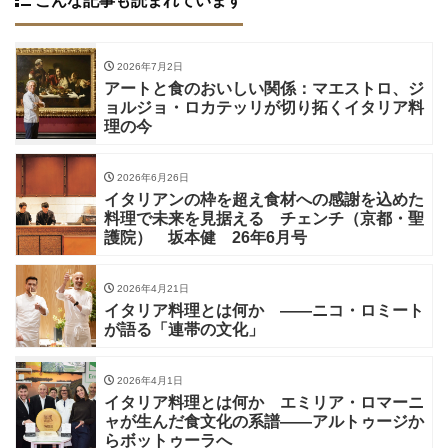
こんな記事も読まれています
2026年7月2日
アートと食のおいしい関係：マエストロ、ジ
ョルジョ・ロカテッリが切り拓くイタリア料
理の今
2026年6月26日
イタリアンの枠を超え食材への感謝を込めた
料理で未来を見据える チェンチ（京都・聖
護院） 坂本健 26年6月号
2026年4月21日
イタリア料理とは何か ——ニコ・ロミート
が語る「連帯の文化」
2026年4月1日
イタリア料理とは何か エミリア・ロマーニ
ャが生んだ食文化の系譜——アルトゥージか
らボットゥーラへ