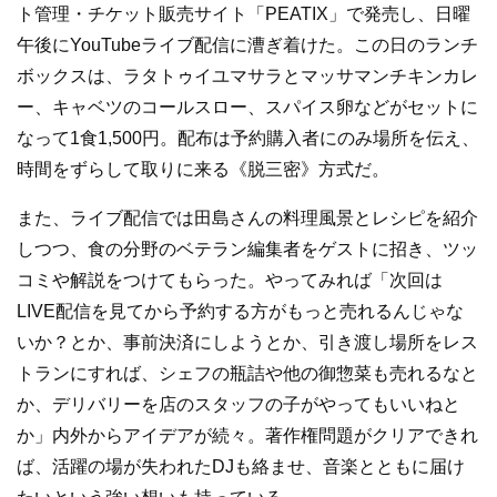
ト管理・チケット販売サイト「PEATIX」で発売し、日曜
午後にYouTubeライブ配信に漕ぎ着けた。この日のランチ
ボックスは、ラタトゥイユマサラとマッサマンチキンカレ
ー、キャベツのコールスロー、スパイス卵などがセットに
なって1食1,500円。配布は予約購入者にのみ場所を伝え、
時間をずらして取りに来る《脱三密》方式だ。
また、ライブ配信では田島さんの料理風景とレシピを紹介
しつつ、食の分野のベテラン編集者をゲストに招き、ツッ
コミや解説をつけてもらった。やってみれば「次回は
LIVE配信を見てから予約する方がもっと売れるんじゃな
いか？とか、事前決済にしようとか、引き渡し場所をレス
トランにすれば、シェフの瓶詰や他の御惣菜も売れるなと
か、デリバリーを店のスタッフの子がやってもいいねと
か」内外からアイデアが続々。著作権問題がクリアできれ
ば、活躍の場が失われたDJも絡ませ、音楽とともに届け