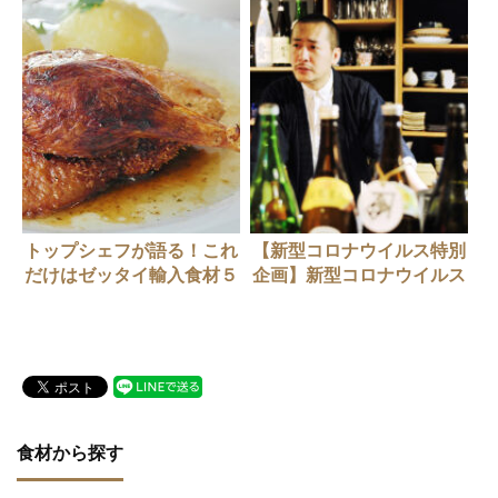
トップシェフが語る！これ
【新型コロナウイルス特別
だけはゼッタイ輸入食材５
企画】新型コロナウイルス
選（フレンチ編）
感染症。その時、日本の飲
食店はどう動いた？
「Umebachee」梅澤豪さ
んの場合
食材から探す