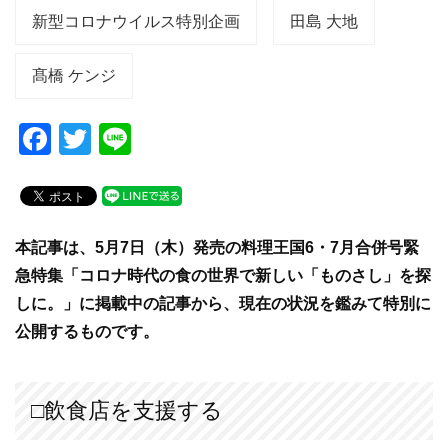
新型コロナウイルス特別企画
田島 大地
髙橋 ケンジ
F
T
Li
a
wi
n
c
tt
e
e
er
本記事は、5月7日（木）発売の料理王国6・7月合併号緊
b
急特集「コロナ時代の食の世界で新しい「ものさし」を探
o
しに。」に掲載中の記事から、現在の状況を鑑みて特別に
o
公開するものです。
k
□飲食店を支援する