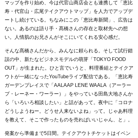
マップを作り始め、今は代官山商店会とも連携して「恵比
寿・代官山・広尾テイクアウトマップ」を人力でアップデ
ートし続けている。ちなみにこの「恵比寿新聞」、広告は
ない。あるのは語り手・髙橋さんの存在と取材先への想
い。人情肌のお兄さんがそこにいてくれる安心感だ。
そんな髙橋さんだから、みんなに頼られる。そして試行錯
誤の中、新たなビジネスモデルの萌芽「TOKYO FOOD
OUT」が生まれた。ひと言でいうと、料理番組とテイクア
ウトが一緒になったYouTubeライブ配信である。「恵比寿
ガーデンプレイスで「AALAAP LENE WAALA（アーラー
プ・レーネー・ワーラー）」をやっている田島大地さんか
ら「いろいろ相談したい」と話があって。夜中に「コロナ
どうしようねー。どうせ人来ないよね」って。じゃあ料理
を教えて、そこで作ったものを売ればいいじゃん、と」。
発案から準備まで5日間。テイクアウトチケットはイベン