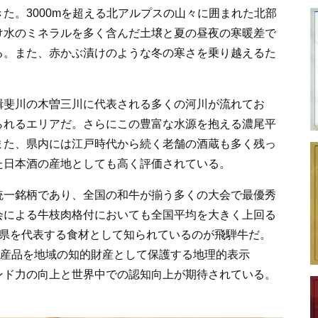
た。3000mを超える北アルプスの山々に囲まれた北部
け水のミネラルを多く含んだ土壌と夏の昼夜の寒暖差で
る。また、赤かぶ漬けのような冬の寒さを乗り越えるた
揖斐川の木曽三川に代表される多くの河川が流れてお
られるエリアだ。さらにこの豊富な水源を抱える濃尾平
また、県内には江戸時代から続く老舗の酒蔵も多く残っ
た日本酒の産地としても高く評価されている。
統一銘柄であり、全国の和牛が揃う多くの大会で最優秀
会による牛枝肉格付においても全国平均を大きく上回る
阜県を代表する食材として知られているのが飛騨牛だ。
つ産品を地域の知的財産として保護する地理的表示
ンド力の向上と世界中での認知向上が期待されている。