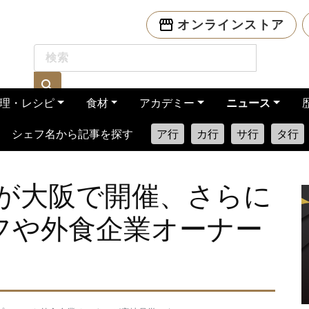
オンラインストア
理・レシピ
食材
アカデミー
ニュース
シェフ名から記事を探す
ア行
カ行
サ行
タ行
が大阪で開催、さらに
フや外食企業オーナー