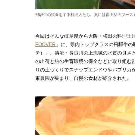
飛騨牛の試食をする料理人たち。奥には郡上鮎のブース
今回はそんな岐阜県から大阪・梅田の料理王
FOOVER
」に、県内トップクラスの飛騨牛の
チ）」、清流・長良川の上流域の水質の良さ
の出荷と鮎の生育環境の保全などに取り組む
りの土づくりでスナップエンドウやパプリカ
東農園が集まり、自慢の食材が紹介された。