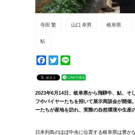
寺田 繁
山口 幸男
岐阜県
鮎
F
T
Li
a
wi
n
c
tt
e
e
er
2023年6月14日、岐阜県から飛騨牛、鮎、
b
フやバイヤーたちを招いて展示商談会が開催。
o
ーたちが産地を訪れ、実際の自然環境や生産
o
k
日本列島のほぼ中央に位置する岐阜県は豊か