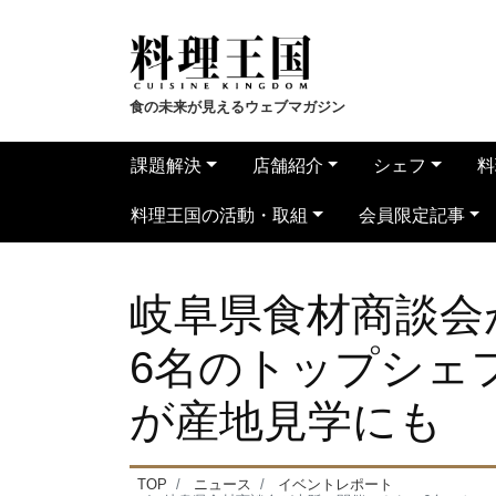
食の未来が見えるウェブマガジン
課題解決
店舗紹介
シェフ
料
料理王国の活動・取組
会員限定記事
岐阜県食材商談会
6名のトップシェ
が産地見学にも
TOP
ニュース
イベントレポート