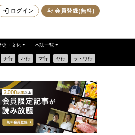
ログイン
会員登録(無料)
歴史・文化
本誌一覧
ナ行
ハ行
マ行
ヤ行
ラ・ワ行